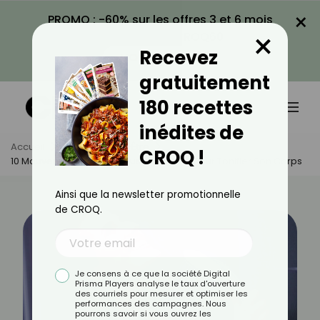
×
PROMO : -60% sur les offres 3 et 6 mois
×
avec le code CROQ60
Recevez
VOIR LA PROMO
gratuitement
180 recettes
inédites de
Accueil
Actus
Bien-Être
CROQ !
10 Mouvements À Faire Sous La Douche Pour Tonifier Son Corps
Ainsi que la newsletter promotionnelle
de CROQ.
Je consens à ce que la société Digital
Prisma Players analyse le taux d'ouverture
des courriels pour mesurer et optimiser les
performances des campagnes. Nous
pourrons savoir si vous ouvrez les