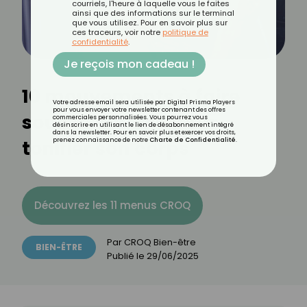
courriels, l'heure à laquelle vous le faites
ainsi que des informations sur le terminal
que vous utilisez. Pour en savoir plus sur
ces traceurs, voir notre
politique de
confidentialité
.
Je reçois mon cadeau !
10 mouvements à faire
Votre adresse email sera utilisée par Digital Prisma Players
pour vous envoyer votre newsletter contenant des offres
sous la douche pour
commerciales personnalisées. Vous pourrez vous
désinscrire en utilisant le lien de désabonnement intégré
dans la newsletter. Pour en savoir plus et exercer vos droits,
tonifier son corps
prenez connaissance de notre
Charte de Confidentialité
.
Découvrez les 11 menus CROQ
Par
CROQ Bien-être
BIEN-ÊTRE
Publié le
29/06/2025