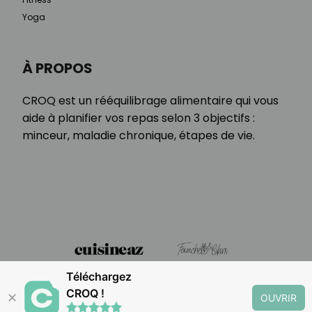
Yoga
À PROPOS
CROQ est un rééquilibrage alimentaire qui vous
aide à planifier vos repas selon 3 objectifs :
minceur, maladie chronique, étapes de vie.
Téléchargez
CROQ !
✕
OUVRIR