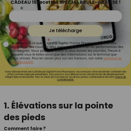
CADEAU 15 recettes SPÉCIAL BRÛLE-GRAISSE !
Je télécharge
Je consens à ce que la société Digital Prisma Players analyse le taux
d'ouverture des courriels pour mesurer et optimiser les performances des
campagnes. Nous pourrons savoir si vous ouvrez les courriels, l'heure à
laquelle vous le faites ainsi que des informations sur le terminal que
vous utilisez. Pour en savoir plus sur ces traceurs, voir notre
politique de
confidentialité
.
Votre adresse email sera utilisée par Digital Prisma Playerspour vous envoyer votre newsletter contenant des
offres commerciales personnalisées. Vous pourrez vous désinscrire en utilisant le lien de désabonnement
intégré dans la newsletter. Pour en savoir plus et exercer vos droits, prenez connaissance de notre
Charte de
Confidentialité.
1. Élévations sur la pointe
des pieds
Comment faire ?