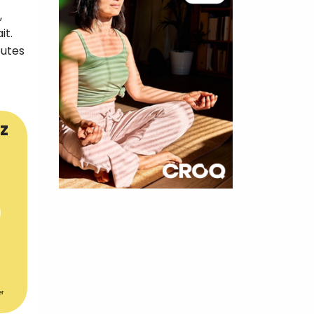
,
it.
outes
z
×
t 180
 CROQ
er
nnelle de