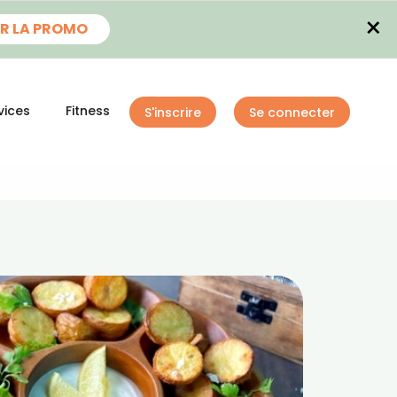
×
R LA PROMO
vices
Fitness
S'inscrire
Se connecter