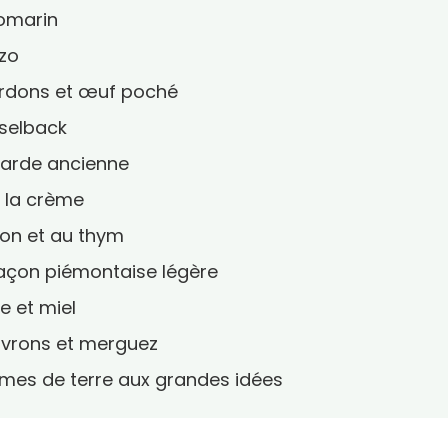
 romarin
izo
lardons et œuf poché
sselback
tarde ancienne
à la crème
tron et au thym
 façon piémontaise légère
e et miel
oivrons et merguez
mmes de terre aux grandes idées