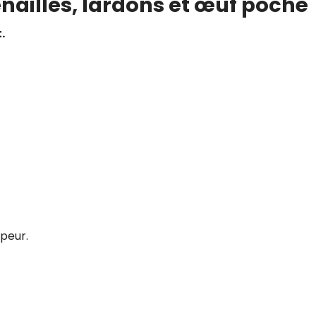
enailles, lardons et œuf poché
.
apeur.