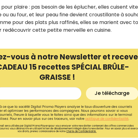
our plaire : pas besoin de les éplucher, elles cuisent vite
ou au four, et leur peau fine devient croustillante à souha
mme pour des plats plus raffinés, elles se marient avec t
r redécouvrir cette petite merveille en cuisine.
ez-vous à notre Newsletter et receve
CADEAU 15 recettes SPÉCIAL BRÛLE-
GRAISSE !
Je télécharge
Recevez gratuitemen
à ce que la société Digital Prisma Players analyse le taux d'ouverture des courriels
recettes inédites de
r et optimiser les performances des campagnes. Nous pourrons savoir si vous
ourriels, l'heure à laquelle vous le faites ainsi que des informations sur le terminal
lisez. Pour en savoir plus sur ces traceurs, voir notre
politique de confidentialité
.
!
ail sera utilisée par Digital Prisma Playerspour vous envoyer votre newsletter contenant des offres commerciales
pourrez vous désinscrire en utilisant le lien de désabonnement intégré dans la newsletter. Pour en savoir plus et exerc
vos droits, prenez connaissance de notre
Charte de Confidentialité.
Ainsi que la newsletter promotio