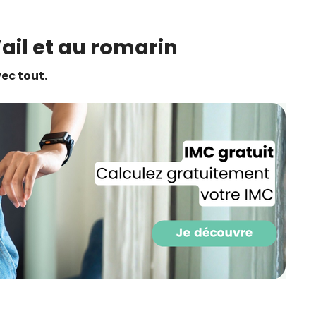
CROQ.
l’ail et au romarin
vec tout.
Je consens à ce que la société Digi
Prisma Players analyse le taux d'ou
des courriels pour mesurer et optim
performances des campagnes. No
pourrons savoir si vous ouvrez les co
l'heure à laquelle vous le faites ains
des informations sur le terminal qu
utilisez. Pour en savoir plus sur ces 
voir notre
politique de confidentialit
Je reçois mon cadeau !
Votre adresse email sera utilisée par Digital Prisma Playe
envoyer votre newsletter contenant des offres commercial
personnalisées. Vous pourrez vous désinscrire en utilisan
désabonnement intégré dans la newsletter. Pour en savoi
exercer vos droits, prenez connaissance de notre
Charte 
Confidentialité
.