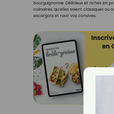
bourguignonne. Délicieux et riches en p
culinaires, qu’elles soient classiques ou
escargots et ravir vos convives.
Inscriv
en 
E-mail
Je consens 
pour mesure
ouvrez les c
que vous uti
Votre adresse em
personnalisées. Vous 