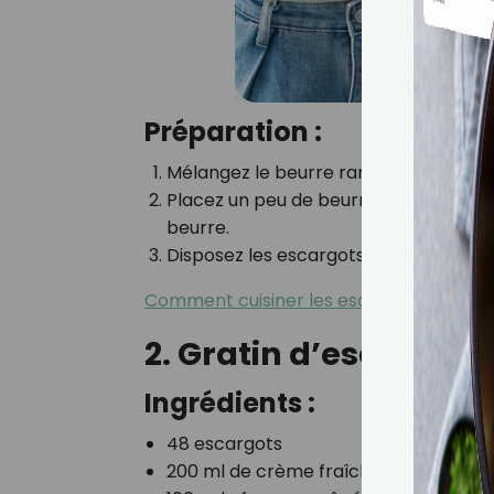
Préparation :
Mélangez le beurre ramolli avec l’ail hac
Placez un peu de beurre dans chaque c
beurre.
Disposez les escargots sur un plat et 
Comment cuisiner les escargots ?
2. Gratin d’escargots
Ingrédients :
48 escargots
200 ml de crème fraîche légère