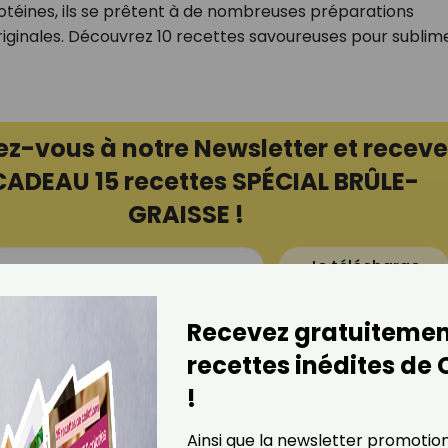
rotéines, ils se prêtent à de nombreuses préparations
 originales. Découvrez 10 recettes savoureuses pour sublime
ez-vous à notre Newsletter et receve
CADEAU 15 recettes SPÉCIAL BRÛLE-
GRAISSE !
Je télécharge
à ce que la société Digital Prisma Players analyse le taux d'ouverture des courriels
r et optimiser les performances des campagnes. Nous pourrons savoir si vous
Recevez gratuitemen
ourriels, l'heure à laquelle vous le faites ainsi que des informations sur le terminal
lisez. Pour en savoir plus sur ces traceurs, voir notre
politique de confidentialité
.
recettes inédites de
ail sera utilisée par Digital Prisma Playerspour vous envoyer votre newsletter contenant des offres commerciales
pourrez vous désinscrire en utilisant le lien de désabonnement intégré dans la newsletter. Pour en savoir plus et exerc
!
vos droits, prenez connaissance de notre
Charte de Confidentialité.
Ainsi que la newsletter promotio