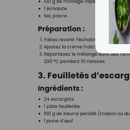
100 g de fromage râpé (emmental o
1 échalote
Sel, poivre
Préparation :
Faites revenir l’échalote hachée dan
Ajoutez la crème fraîche, les escargots,
Répartissez le mélange dans des rame
200 °C pendant 10 minutes.
3. Feuilletés d’escarg
Ingrédients :
24 escargots
1 pâte feuilletée
100 g de beurre persillé (maison ou
1 jaune d’œuf