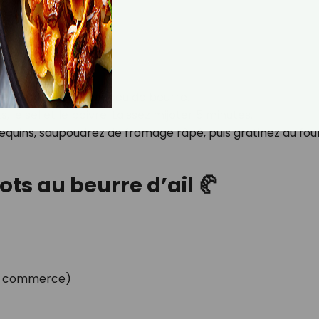
u comté)
s une poêle avec un peu de beurre.
 le sel et le poivre. Laissez mijoter 5 minutes.
quins, saupoudrez de fromage râpé, puis gratinez au fou
ots au beurre d’ail 🥐
 du commerce)