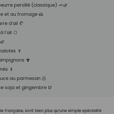
urre persillé (classique) 🧈🌿
me et au fromage 🧀
rre d’ail 🥐
 l’ail 🍞
🌿
halotes 🍷
hampignons 🍄
nés 🍢
sauce au parmesan 🥟
uce soja et gingembre 🥢
 française, sont bien plus qu’une simple spécialité