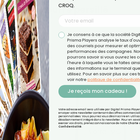
CROQ.
ogne au beurre persillé
Je consens à ce que la société Digi
Prisma Players analyse le taux d'ou
des courriels pour mesurer et optim
performances des campagnes. No
pourrons savoir si vous ouvrez les co
l'heure à laquelle vous le faites ains
des informations sur le terminal qu
utilisez. Pour en savoir plus sur ces 
voir notre
politique de confidentialit
Je reçois mon cadeau !
Votre adresse email sera utilisée par Digital Prisma Playe
envoyer votre newsletter contenant des offres commercial
personnalisées. Vous pourrez vous désinscrire en utilisan
désabonnement intégré dans la newsletter. Pour en savoi
exercer vos droits, prenez connaissance de notre
Charte 
Confidentialité
.