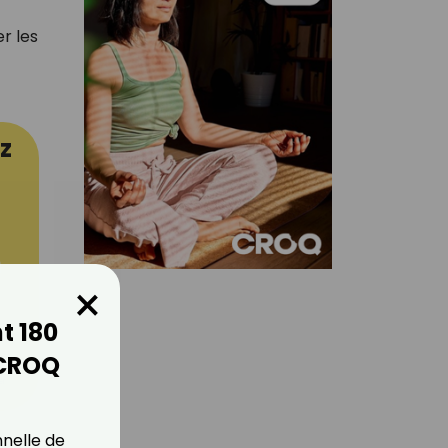
r les
z
×
t 180
 CROQ
er
nnelle de