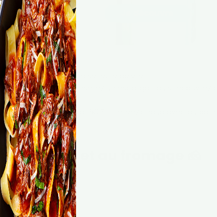
hé, le persil ciselé, le sel et le poivre.
oquille d’escargot, insérez un escargot, puis recouvrez 
enfournez 10 minutes à 180 °C. Servez chaud avec du pain f
 à la crème et au fromage 🧀