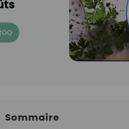
ûts
CROQ
Sommaire