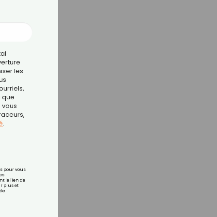
tal
verture
iser les
us
urriels,
i que
e vous
traceurs,
é
.
rs pour vous
es
t le lien de
r plus et
de