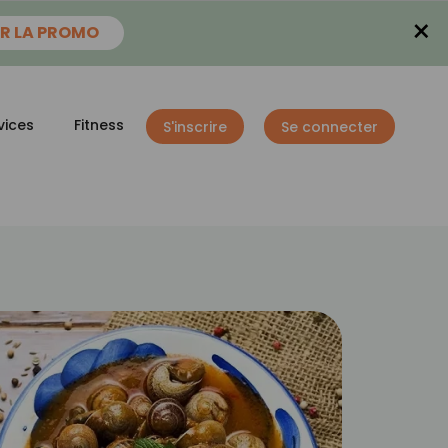
×
R LA PROMO
vices
Fitness
S'inscrire
Se connecter