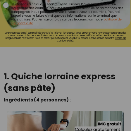
Je consens à ce que la société Digital Prisma Players analyse le taux
d'ouverture des courriels pour mesurer et optimiser les performances des
campagnes. Nous pourrons savoir si vous ouvrez les courriels, l'heure à
laquelle vous le faites ainsi que des informations sur le terminal que
vous utilisez. Pour en savoir plus sur ces traceurs, voir notre
politique de
confidentialité
.
Votre adresse email sera utilisée par Digital Prisma Playerspour vous envoyer votre newsletter contenant des
offres commerciales personnalisées. Vous pourrez vous désinscrire en utilisant le lien de désabonnement
intégré dans la newsletter. Pour en savoir plus et exercer vos droits, prenez connaissance de notre
Charte de
Confidentialité.
1. Quiche lorraine express
(sans pâte)
Ingrédients (4 personnes)
: