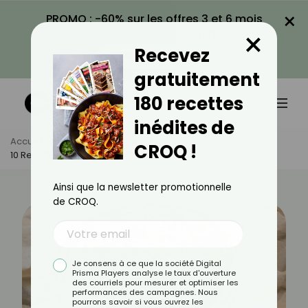
×
PROMO : -60% sur les offres 3 et 6 mois
×
avec le code CROQ60
Recevez
VOIR LA PROMO
gratuitement
180 recettes
inédites de
Accueil
Actus
Recettes
CROQ !
10 Recettes De Quiches Prêtes En Moins De 10 Minutes
Ainsi que la newsletter promotionnelle
de CROQ.
Je consens à ce que la société Digital
Prisma Players analyse le taux d'ouverture
des courriels pour mesurer et optimiser les
performances des campagnes. Nous
pourrons savoir si vous ouvrez les