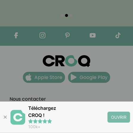
Apple Store
Google Play
Nous contacter
Mentions légales
Téléchargez
Partenariats
CROQ !
✕
OUVRIR
CGV
100k+
FAQ