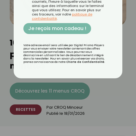
courriels, l'heure à laquelle vous le faites
ainsi que des informations sur le terminal
que vous utilisez. Pour en savoir plus sur
ces traceurs, voir notre
politique de
confidentialité
.
Je reçois mon cadeau !
10 recettes de quiches
Votre adresse email sera utilisée par Digital Prisma Players
pour vous envoyer votre newsletter contenant des offres
prêtes en moins de 10
commerciales personnalisées. Vous pourrez vous
désinscrire en utilisant le lien de désabonnement intégré
dans la newsletter. Pour en savoir plus et exercer vos droits,
minutes
prenez connaissance de notre
Charte de Confidentialité
.
Découvrez les 11 menus CROQ
Par
CROQ Minceur
RECETTES
Publié le
18/01/2026