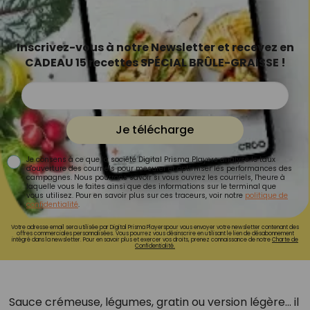
Inscrivez-vous à notre Newsletter et recevez en
CADEAU 15 recettes SPÉCIAL BRÛLE-GRAISSE !
Je télécharge
Je consens à ce que la société Digital Prisma Players analyse le taux
d'ouverture des courriels pour mesurer et optimiser les performances des
campagnes. Nous pourrons savoir si vous ouvrez les courriels, l'heure à
laquelle vous le faites ainsi que des informations sur le terminal que
vous utilisez. Pour en savoir plus sur ces traceurs, voir notre
politique de
confidentialité
.
Votre adresse email sera utilisée par Digital Prisma Playerspour vous envoyer votre newsletter contenant des
offres commerciales personnalisées. Vous pourrez vous désinscrire en utilisant le lien de désabonnement
intégré dans la newsletter. Pour en savoir plus et exercer vos droits, prenez connaissance de notre
Charte de
Confidentialité.
Sauce crémeuse, légumes, gratin ou version légère… il