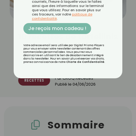
courriels, l'heure à laquelle vous le faites
ainsi que des informations sur le terminal
que vous utilisez. Pour en savoir plus sur
ces traceurs, voir notre
politique de
confidentialité
.
Je reçois mon cadeau !
10 recettes de tortellinis
Votre adresse email sera utilisée par Digital Prisma Players
pour vous envoyer votre newsletter contenant des offres
commerciales personnalisées. Vous pourrez vous
désinscrire en utilisant le lien de désabonnement intégré
dans la newsletter. Pour en savoir plus et exercer vos droits,
Découvrez les 11 menus CROQ
prenez connaissance de notre
Charte de Confidentialité
.
Par
CROQ Recettes
RECETTES
Publié le
04/06/2026
Sommaire