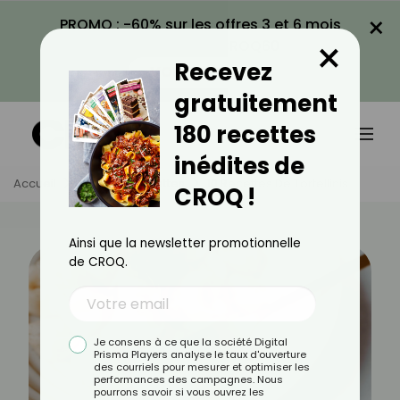
×
PROMO : -60% sur les offres 3 et 6 mois
×
avec le code CROQ60
Recevez
VOIR LA PROMO
gratuitement
180 recettes
inédites de
Accueil
Actus
Recettes
10 Recettes De Tortellinis
CROQ !
Ainsi que la newsletter promotionnelle
de CROQ.
Je consens à ce que la société Digital
Prisma Players analyse le taux d'ouverture
des courriels pour mesurer et optimiser les
performances des campagnes. Nous
pourrons savoir si vous ouvrez les