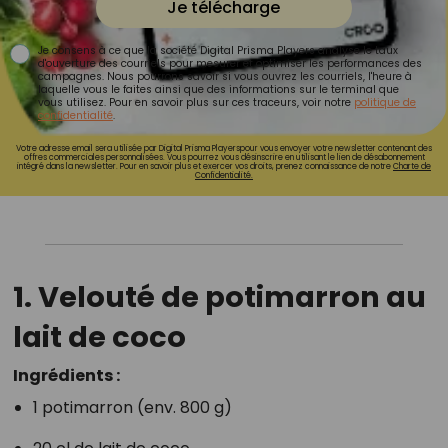
Je télécharge
Je consens à ce que la société Digital Prisma Players analyse le taux
d'ouverture des courriels pour mesurer et optimiser les performances des
campagnes. Nous pourrons savoir si vous ouvrez les courriels, l'heure à
laquelle vous le faites ainsi que des informations sur le terminal que
vous utilisez. Pour en savoir plus sur ces traceurs, voir notre
politique de
confidentialité
.
Votre adresse email sera utilisée par Digital Prisma Playerspour vous envoyer votre newsletter contenant des
offres commerciales personnalisées. Vous pourrez vous désinscrire en utilisant le lien de désabonnement
intégré dans la newsletter. Pour en savoir plus et exercer vos droits, prenez connaissance de notre
Charte de
Confidentialité.
1.
Velouté de potimarron au
lait de coco
Ingrédients :
1 potimarron (env. 800 g)