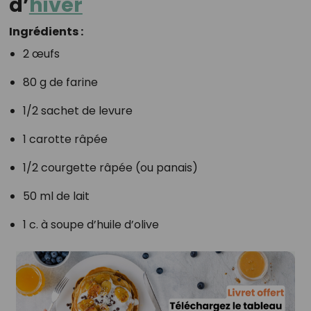
d’
hiver
Ingrédients :
2 œufs
80 g de farine
1/2 sachet de levure
1 carotte râpée
1/2 courgette râpée (ou panais)
50 ml de lait
1 c. à soupe d’huile d’olive