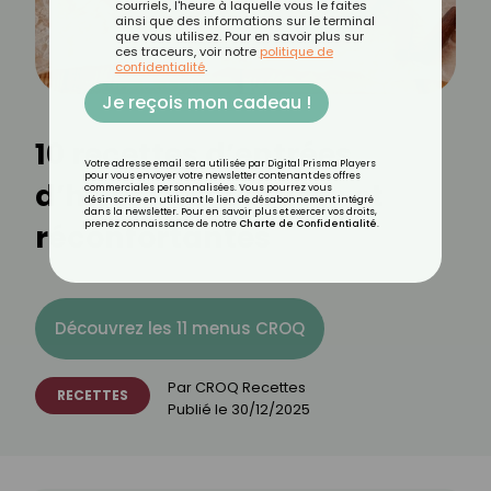
courriels, l'heure à laquelle vous le faites
ainsi que des informations sur le terminal
que vous utilisez. Pour en savoir plus sur
ces traceurs, voir notre
politique de
confidentialité
.
Je reçois mon cadeau !
10 recettes d’entrées
Votre adresse email sera utilisée par Digital Prisma Players
pour vous envoyer votre newsletter contenant des offres
d’hiver savoureuses et
commerciales personnalisées. Vous pourrez vous
désinscrire en utilisant le lien de désabonnement intégré
dans la newsletter. Pour en savoir plus et exercer vos droits,
réconfortantes
prenez connaissance de notre
Charte de Confidentialité
.
Découvrez les 11 menus CROQ
Par
CROQ Recettes
RECETTES
Publié le
30/12/2025