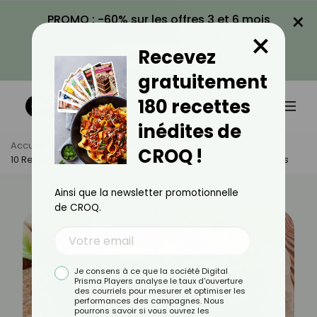
×
PROMO : -60% sur les offres 3 et 6 mois
×
avec le code CROQ60
Recevez
VOIR LA PROMO
gratuitement
180 recettes
inédites de
Accueil
Actus
Recettes
CROQ !
10 Recettes D’entrées D’hiver Savoureuses Et Réconfortantes
Ainsi que la newsletter promotionnelle
de CROQ.
Je consens à ce que la société Digital
Prisma Players analyse le taux d'ouverture
des courriels pour mesurer et optimiser les
performances des campagnes. Nous
pourrons savoir si vous ouvrez les