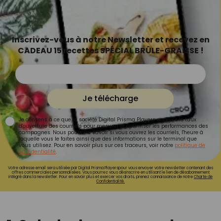
Inscrivez-vous à notre Newsletter et recevez en
CADEAU 15 recettes SPÉCIAL BRÛLE-GRAISSE !
Je télécharge
Je consens à ce que la société Digital Prisma Players analyse le taux
d'ouverture des courriels pour mesurer et optimiser les performances des
campagnes. Nous pourrons savoir si vous ouvrez les courriels, l'heure à
laquelle vous le faites ainsi que des informations sur le terminal que
vous utilisez. Pour en savoir plus sur ces traceurs, voir notre
politique de
confidentialité
.
Votre adresse email sera utilisée par Digital Prisma Playerspour vous envoyer votre newsletter contenant des
offres commerciales personnalisées. Vous pourrez vous désinscrire en utilisant le lien de désabonnement
intégré dans la newsletter. Pour en savoir plus et exercer vos droits, prenez connaissance de notre
Charte de
Confidentialité.