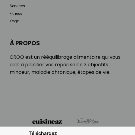
Services
Fitness
Yoga
À PROPOS
CROQ est un rééquilibrage alimentaire qui vous
aide à planifier vos repas selon 3 objectifs :
minceur, maladie chronique, étapes de vie.
Téléchargez