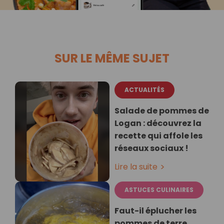
SUR LE MÊME SUJET
ACTUALITÉS
Salade de pommes de
Logan : découvrez la
recette qui affole les
réseaux sociaux !
Lire la suite
ASTUCES CULINAIRES
Faut-il éplucher les
pommes de terre