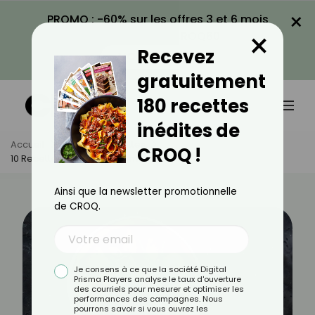
×
PROMO : -60% sur les offres 3 et 6 mois
×
avec le code CROQ60
Recevez
VOIR LA PROMO
gratuitement
180 recettes
inédites de
Accueil
Actus
Recettes
CROQ !
10 Recettes D’été Aux Pommes De Terre
Ainsi que la newsletter promotionnelle
de CROQ.
Je consens à ce que la société Digital
Prisma Players analyse le taux d'ouverture
des courriels pour mesurer et optimiser les
performances des campagnes. Nous
pourrons savoir si vous ouvrez les