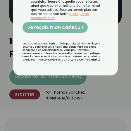
courriels, l'heure à laquelle vous le faites
ainsi que des informations sur le terminal
que vous utilisez. Pour en savoir plus sur
ces traceurs, voir notre
politique de
confidentialité
.
Je reçois mon cadeau !
10 recettes d’été aux
Votre adresse email sera utilisée par Digital Prisma Players
pour vous envoyer votre newsletter contenant des offres
pommes de terre
commerciales personnalisées. Vous pourrez vous
désinscrire en utilisant le lien de désabonnement intégré
dans la newsletter. Pour en savoir plus et exercer vos droits,
prenez connaissance de notre
Charte de Confidentialité
.
Découvrez les 11 menus CROQ
Par
Thomas Sanchez
RECETTES
Publié le
18/06/2025