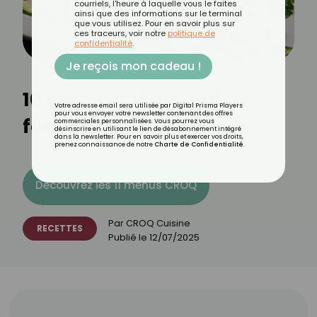
courriels, l'heure à laquelle vous le faites
ainsi que des informations sur le terminal
que vous utilisez. Pour en savoir plus sur
ces traceurs, voir notre
politique de
confidentialité
.
Je reçois mon cadeau !
10 recettes d’été qui ne
Votre adresse email sera utilisée par Digital Prisma Players
pour vous envoyer votre newsletter contenant des offres
font pas grossir
commerciales personnalisées. Vous pourrez vous
désinscrire en utilisant le lien de désabonnement intégré
dans la newsletter. Pour en savoir plus et exercer vos droits,
prenez connaissance de notre
Charte de Confidentialité
.
Découvrez les 11 menus CROQ
Par
CROQ Cuisine
RECETTES
Publié le
12/07/2025