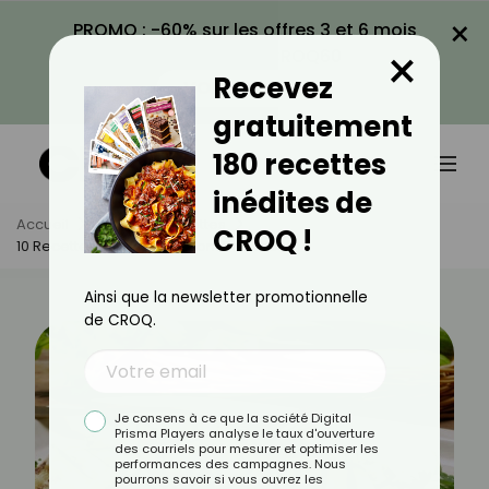
×
PROMO : -60% sur les offres 3 et 6 mois
×
avec le code CROQ60
Recevez
VOIR LA PROMO
gratuitement
180 recettes
inédites de
Accueil
Actus
Recettes
CROQ !
10 Recettes D’été Qui Ne Font Pas Grossir
Ainsi que la newsletter promotionnelle
de CROQ.
Je consens à ce que la société Digital
Prisma Players analyse le taux d'ouverture
des courriels pour mesurer et optimiser les
performances des campagnes. Nous
pourrons savoir si vous ouvrez les