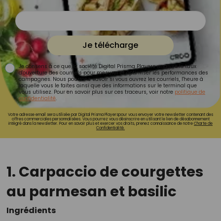
Je télécharge
Je consens à ce que la société Digital Prisma Players analyse le taux
d'ouverture des courriels pour mesurer et optimiser les performances des
campagnes. Nous pourrons savoir si vous ouvrez les courriels, l'heure à
laquelle vous le faites ainsi que des informations sur le terminal que
vous utilisez. Pour en savoir plus sur ces traceurs, voir notre
politique de
confidentialité
.
Votre adresse email sera utilisée par Digital Prisma Playerspour vous envoyer votre newsletter contenant des
offres commerciales personnalisées. Vous pourrez vous désinscrire en utilisant le lien de désabonnement
intégré dans la newsletter. Pour en savoir plus et exercer vos droits, prenez connaissance de notre
Charte de
Confidentialité.
1. Carpaccio de courgettes
au parmesan et basilic
Ingrédients