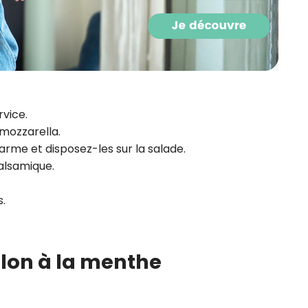
rvice.
mozzarella.
rme et disposez-les sur la salade.
balsamique.
.
elon à la menthe