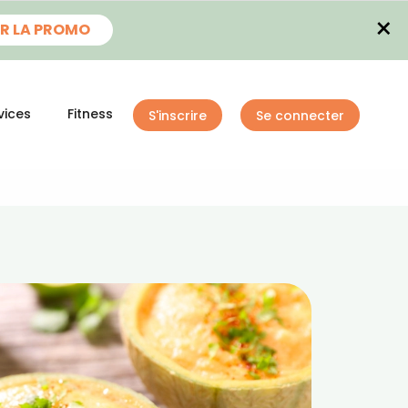
×
R LA PROMO
vices
Fitness
S'inscrire
Se connecter