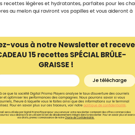
es recettes légères et hydratantes, parfaites pour les ch
gères au melon qui raviront vos papilles et vous aideront à
ez-vous à notre Newsletter et receve
CADEAU 15 recettes SPÉCIAL BRÛLE-
GRAISSE !
Je télécharge
à ce que la société Digital Prisma Players analyse le taux d'ouverture des courriels
r et optimiser les performances des campagnes. Nous pourrons savoir si vous
Recevez gratuitemen
ourriels, l'heure à laquelle vous le faites ainsi que des informations sur le terminal
lisez. Pour en savoir plus sur ces traceurs, voir notre
politique de confidentialité
.
recettes inédites de
ail sera utilisée par Digital Prisma Playerspour vous envoyer votre newsletter contenant des offres commerciales
pourrez vous désinscrire en utilisant le lien de désabonnement intégré dans la newsletter. Pour en savoir plus et exerc
!
vos droits, prenez connaissance de notre
Charte de Confidentialité.
Ainsi que la newsletter promotio