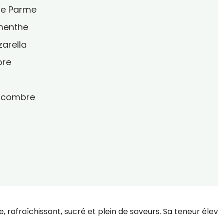
de Parme
 menthe
arella
bre
oncombre
e, rafraîchissant, sucré et plein de saveurs. Sa teneur éle