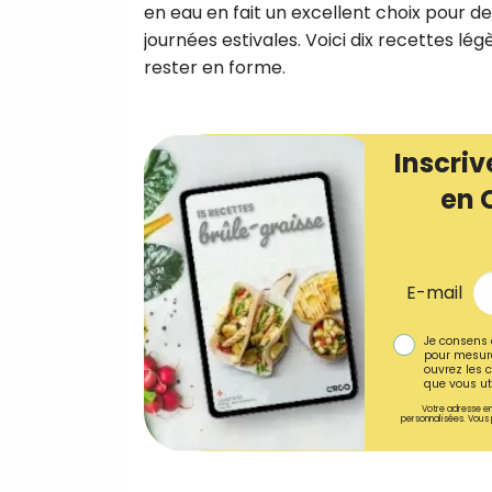
en eau en fait un excellent choix pour d
journées estivales. Voici dix recettes lé
rester en forme.
Inscriv
en 
E-mail
Je consens 
pour mesure
ouvrez les c
que vous uti
Votre adresse em
personnalisées. Vous 