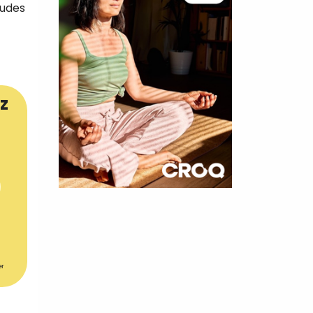
audes
z
×
t 180
 CROQ
er
nnelle de