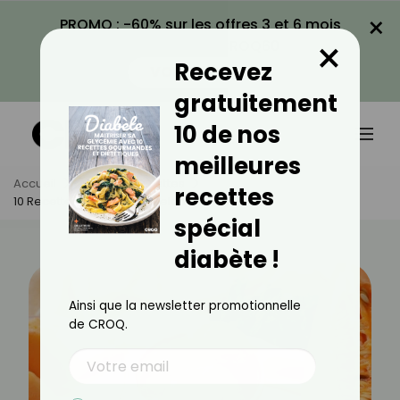
×
PROMO : -60% sur les offres 3 et 6 mois
×
avec le code CROQ60
Recevez
VOIR LA PROMO
gratuitement
10 de nos
meilleures
Accueil
Actus
Recettes
recettes
10 Recettes Sucrées Au Melon
spécial
diabète !
Ainsi que la newsletter promotionnelle
de CROQ.