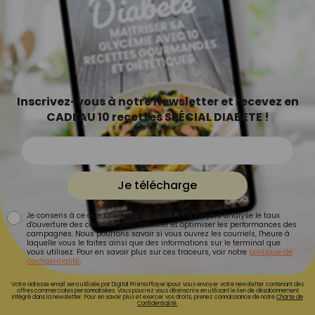
Inscrivez-vous à notre Newsletter et recevez en
CADEAU 10 recettes SPÉCIAL DIABETE !
Je télécharge
Je consens à ce que la société Digital Prisma Players analyse le taux
d'ouverture des courriels pour mesurer et optimiser les performances des
campagnes. Nous pourrons savoir si vous ouvrez les courriels, l'heure à
laquelle vous le faites ainsi que des informations sur le terminal que
vous utilisez. Pour en savoir plus sur ces traceurs, voir notre
politique de
confidentialité
.
Votre adresse email sera utilisée par Digital Prisma Playerspour vous envoyer votre newsletter contenant des
offres commerciales personnalisées. Vous pourrez vous désinscrire en utilisant le lien de désabonnement
intégré dans la newsletter. Pour en savoir plus et exercer vos droits, prenez connaissance de notre
Charte de
Confidentialité.