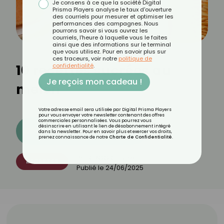
Je consens à ce que la société Digital
Prisma Players analyse le taux d'ouverture
des courriels pour mesurer et optimiser les
performances des campagnes. Nous
pourrons savoir si vous ouvrez les
courriels, l'heure à laquelle vous le faites
ainsi que des informations sur le terminal
que vous utilisez. Pour en savoir plus sur
ces traceurs, voir notre
politique de
10 recettes sucrées au
confidentialité
.
Je reçois mon cadeau !
melon
Votre adresse email sera utilisée par Digital Prisma Players
pour vous envoyer votre newsletter contenant des offres
commerciales personnalisées. Vous pourrez vous
désinscrire en utilisant le lien de désabonnement intégré
Découvrez les 11 menus CROQ
dans la newsletter. Pour en savoir plus et exercer vos droits,
prenez connaissance de notre
Charte de Confidentialité
.
Par
CROQ Cuisine
RECETTES
Publié le
24/06/2025