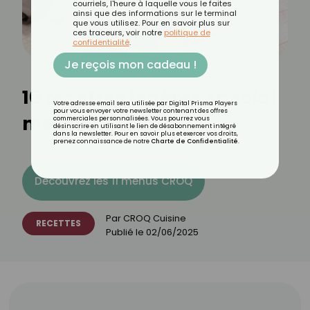
courriels, l'heure à laquelle vous le faites
ainsi que des informations sur le terminal
que vous utilisez. Pour en savoir plus sur
ces traceurs, voir notre
politique de
confidentialité
.
Je reçois mon cadeau !
10 recettes légères spécial
Votre adresse email sera utilisée par Digital Prisma Players
pour vous envoyer votre newsletter contenant des offres
merguez
commerciales personnalisées. Vous pourrez vous
désinscrire en utilisant le lien de désabonnement intégré
dans la newsletter. Pour en savoir plus et exercer vos droits,
prenez connaissance de notre
Charte de Confidentialité
.
Découvrez les 11 menus CROQ
Par
CROQ Cuisine
RECETTES
Publié le
02/06/2025