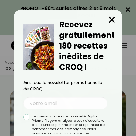
×
PROMO : -60% sur les offres 3 et 6 mois
×
avec le code CROQ60
Recevez
VOIR LA PROMO
gratuitement
180 recettes
inédites de
Accueil
Actus
Minceur
CROQ !
10 Signes Santé Qui Montrent Que Vous Êtes En Surpoids
Ainsi que la newsletter promotionnelle
de CROQ.
Je consens à ce que la société Digital
Prisma Players analyse le taux d'ouverture
des courriels pour mesurer et optimiser les
performances des campagnes. Nous
pourrons savoir si vous ouvrez les