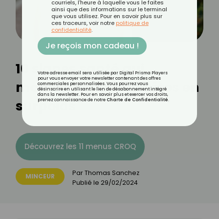
courriels, l'heure à laquelle vous le faites
ainsi que des informations sur le terminal
que vous utilisez. Pour en savoir plus sur
ces traceurs, voir notre
politique de
confidentialité
.
Je reçois mon cadeau !
10 signes santé qui
Votre adresse email sera utilisée par Digital Prisma Players
pour vous envoyer votre newsletter contenant des offres
montrent que vous êtes en
commerciales personnalisées. Vous pourrez vous
désinscrire en utilisant le lien de désabonnement intégré
dans la newsletter. Pour en savoir plus et exercer vos droits,
surpoids
prenez connaissance de notre
Charte de Confidentialité
.
Découvrez les 11 menus CROQ
Par
Thomas Sanchez
MINCEUR
Publié le
29/02/2024