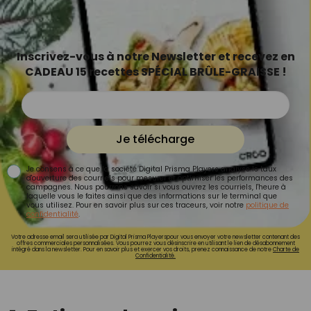
Inscrivez-vous à notre Newsletter et recevez en
CADEAU 15 recettes SPÉCIAL BRÛLE-GRAISSE !
Je télécharge
Je consens à ce que la société Digital Prisma Players analyse le taux
d'ouverture des courriels pour mesurer et optimiser les performances des
campagnes. Nous pourrons savoir si vous ouvrez les courriels, l'heure à
laquelle vous le faites ainsi que des informations sur le terminal que
vous utilisez. Pour en savoir plus sur ces traceurs, voir notre
politique de
confidentialité
.
Votre adresse email sera utilisée par Digital Prisma Playerspour vous envoyer votre newsletter contenant des
offres commerciales personnalisées. Vous pourrez vous désinscrire en utilisant le lien de désabonnement
intégré dans la newsletter. Pour en savoir plus et exercer vos droits, prenez connaissance de notre
Charte de
Confidentialité.