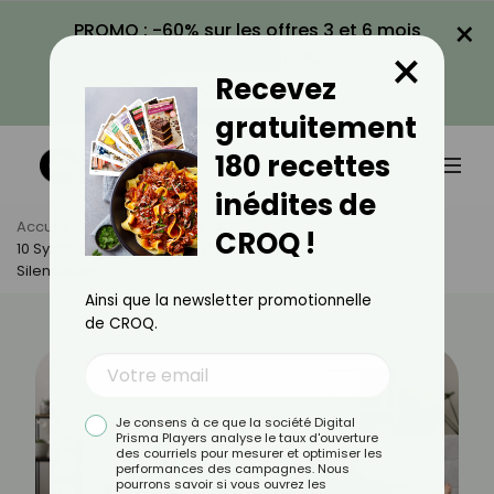
×
PROMO : -60% sur les offres 3 et 6 mois
×
avec le code CROQ60
Recevez
VOIR LA PROMO
gratuitement
180 recettes
inédites de
Accueil
Actus
Santé
CROQ !
10 Symptômes Banals Qui Peuvent Révéler Une Maladie
Silencieuse
Ainsi que la newsletter promotionnelle
de CROQ.
Je consens à ce que la société Digital
Prisma Players analyse le taux d'ouverture
des courriels pour mesurer et optimiser les
performances des campagnes. Nous
pourrons savoir si vous ouvrez les