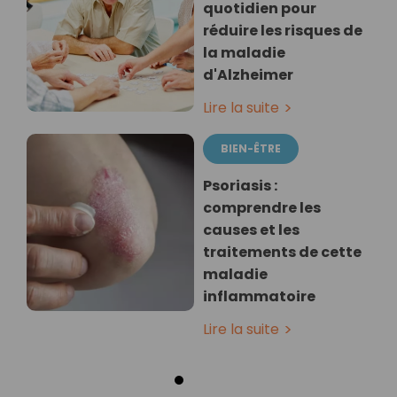
quotidien pour
réduire les risques de
la maladie
d'Alzheimer
Lire la suite
BIEN-ÊTRE
Psoriasis :
comprendre les
causes et les
traitements de cette
maladie
inflammatoire
Lire la suite