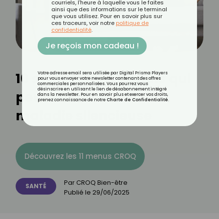
courriels, l'heure à laquelle vous le faites
ainsi que des informations sur le terminal
que vous utilisez. Pour en savoir plus sur
ces traceurs, voir notre
politique de
confidentialité
.
Je reçois mon cadeau !
10 symptômes banals qui
Votre adresse email sera utilisée par Digital Prisma Players
pour vous envoyer votre newsletter contenant des offres
commerciales personnalisées. Vous pourrez vous
désinscrire en utilisant le lien de désabonnement intégré
peuvent révéler une
dans la newsletter. Pour en savoir plus et exercer vos droits,
prenez connaissance de notre
Charte de Confidentialité
.
maladie silencieuse
Découvrez les 11 menus CROQ
Par
CROQ Bien-être
SANTÉ
Publié le
29/06/2025