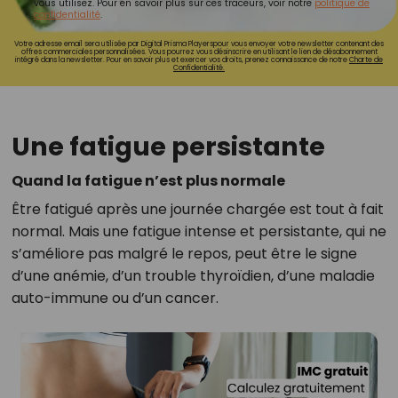
vous utilisez. Pour en savoir plus sur ces traceurs, voir notre
politique de
confidentialité
.
Votre adresse email sera utilisée par Digital Prisma Playerspour vous envoyer votre newsletter contenant des
offres commerciales personnalisées. Vous pourrez vous désinscrire en utilisant le lien de désabonnement
intégré dans la newsletter. Pour en savoir plus et exercer vos droits, prenez connaissance de notre
Charte de
Confidentialité.
Une fatigue persistante
Quand la fatigue n’est plus normale
Être fatigué après une journée chargée est tout à fait
normal. Mais une fatigue intense et persistante, qui ne
s’améliore pas malgré le repos, peut être le signe
d’une anémie, d’un trouble thyroïdien, d’une maladie
auto-immune ou d’un cancer.