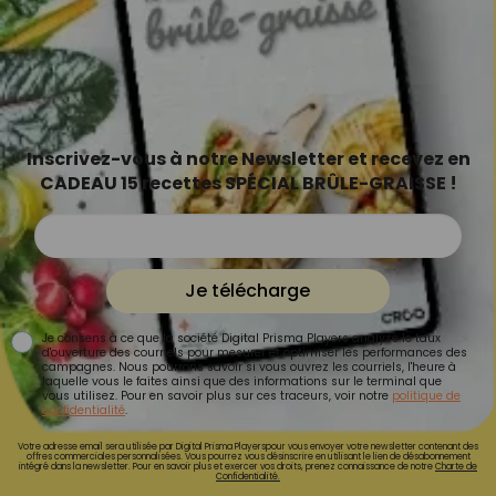
Inscrivez-vous à notre Newsletter et recevez en
CADEAU 15 recettes SPÉCIAL BRÛLE-GRAISSE !
Je télécharge
Je consens à ce que la société Digital Prisma Players analyse le taux
d'ouverture des courriels pour mesurer et optimiser les performances des
campagnes. Nous pourrons savoir si vous ouvrez les courriels, l'heure à
laquelle vous le faites ainsi que des informations sur le terminal que
vous utilisez. Pour en savoir plus sur ces traceurs, voir notre
politique de
confidentialité
.
Votre adresse email sera utilisée par Digital Prisma Playerspour vous envoyer votre newsletter contenant des
offres commerciales personnalisées. Vous pourrez vous désinscrire en utilisant le lien de désabonnement
intégré dans la newsletter. Pour en savoir plus et exercer vos droits, prenez connaissance de notre
Charte de
Confidentialité.