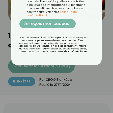
courriels, l'heure à laquelle vous le faites
ainsi que des informations sur le terminal
que vous utilisez. Pour en savoir plus sur
ces traceurs, voir notre
politique de
confidentialité
.
Je reçois mon cadeau !
10 utilisations inattendues
Votre adresse email sera utilisée par Digital Prisma Players
pour vous envoyer votre newsletter contenant des offres
du vinaigre de cidre
commerciales personnalisées. Vous pourrez vous
désinscrire en utilisant le lien de désabonnement intégré
dans la newsletter. Pour en savoir plus et exercer vos droits,
prenez connaissance de notre
Charte de Confidentialité
.
Découvrez les 11 menus CROQ
Par
CROQ Bien-être
BIEN-ÊTRE
Publié le
27/11/2024