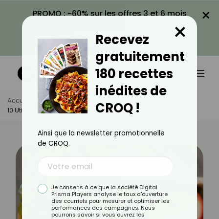
×
PROMO : -60% sur les offres 3 et 6 mois
×
avec le code CROQ60
Recevez
VOIR LA PROMO
gratuitement
180 recettes
inédites de
Accueil
Actus
Bien-Être
CROQ !
10 Utilisations Inattendues Du Vinaigre De Cidre
Ainsi que la newsletter promotionnelle
de CROQ.
Je consens à ce que la société Digital
Prisma Players analyse le taux d'ouverture
des courriels pour mesurer et optimiser les
performances des campagnes. Nous
pourrons savoir si vous ouvrez les