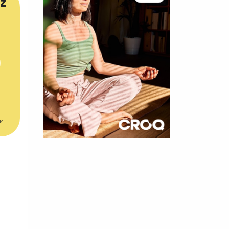
z
er
×
t 180
 CROQ
nnelle de