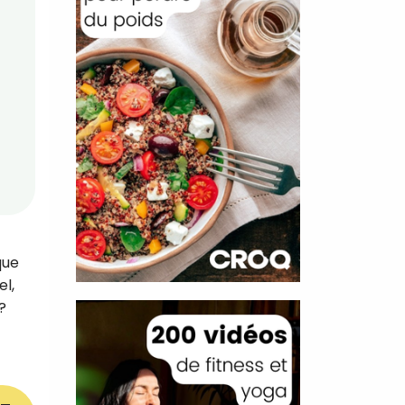
que
el,
?