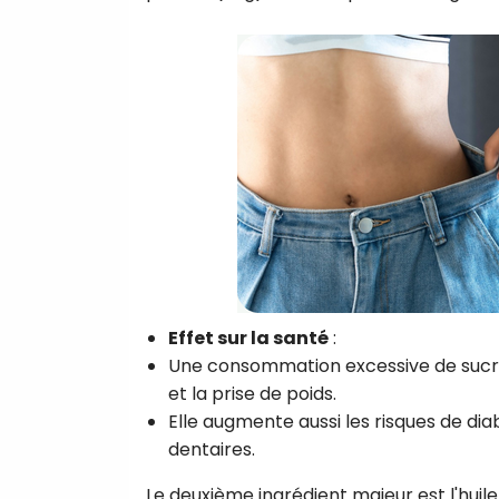
Effet sur la santé
:
Une consommation excessive de sucre 
et la prise de poids.
Elle augmente aussi les risques de dia
dentaires.
Le deuxième ingrédient majeur est l'huile