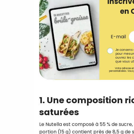
Inscriv
en 
E-mail
Je consens 
pour mesure
ouvrez les c
que vous uti
Votre adresse em
personnalisées. Vous 
1. Une composition ri
saturées
Le Nutella est composé à 55 % de sucre,
portion (15 g) contient près de 8,5 g de 