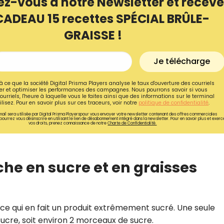
ez-vous à notre Newsletter et receve
CADEAU 15 recettes SPÉCIAL BRÛLE-
GRAISSE !
Je télécharge
à ce que la société Digital Prisma Players analyse le taux d'ouverture des courriels
r et optimiser les performances des campagnes. Nous pourrons savoir si vous
ourriels, l'heure à laquelle vous le faites ainsi que des informations sur le terminal
lisez. Pour en savoir plus sur ces traceurs, voir notre
politique de confidentialité
.
ail sera utilisée par Digital Prisma Playerspour vous envoyer votre newsletter contenant des offres commerciales
pourrez vous désinscrire en utilisant le lien de désabonnement intégré dans la newsletter. Pour en savoir plus et exerc
vos droits, prenez connaissance de notre
Charte de Confidentialité.
che en sucre et en graisses
Recevez gratuitemen
recettes inédites de
!
 ce qui en fait un produit extrêmement sucré. Une seule
sucre, soit environ 2 morceaux de sucre.
Ainsi que la newsletter promotio