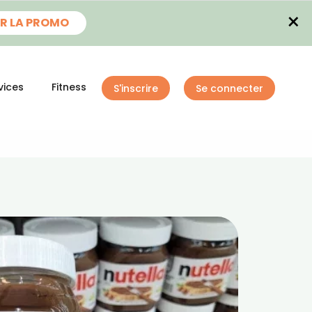
×
R LA PROMO
vices
Fitness
S'inscrire
Se connecter