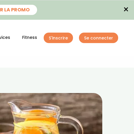
×
R LA PROMO
vices
Fitness
S'inscrire
Se connecter