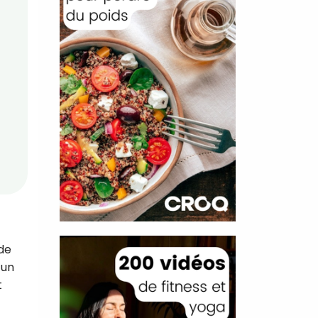
 de
’un
t