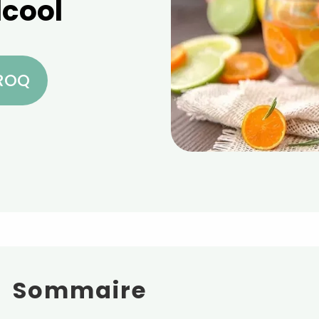
lcool
CROQ
Sommaire