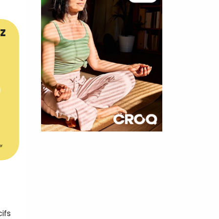
z
×
er
t 180
 CROQ
ifs
nnelle de