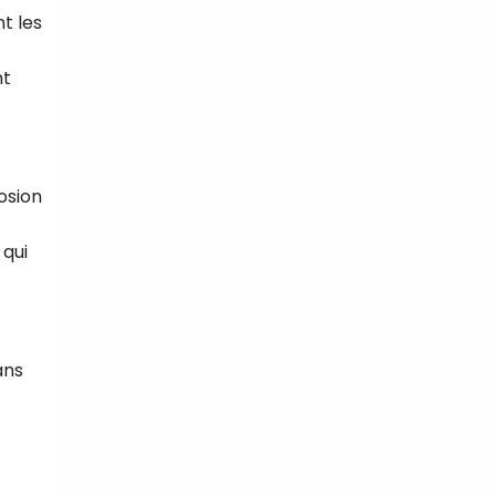
t les
nt
osion
 qui
ans