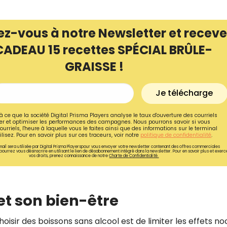
ez-vous à notre Newsletter et receve
CADEAU 15 recettes SPÉCIAL BRÛLE-
GRAISSE !
Je télécharge
à ce que la société Digital Prisma Players analyse le taux d'ouverture des courriels
r et optimiser les performances des campagnes. Nous pourrons savoir si vous
ourriels, l'heure à laquelle vous le faites ainsi que des informations sur le terminal
lisez. Pour en savoir plus sur ces traceurs, voir notre
politique de confidentialité
.
ail sera utilisée par Digital Prisma Playerspour vous envoyer votre newsletter contenant des offres commerciales
pourrez vous désinscrire en utilisant le lien de désabonnement intégré dans la newsletter. Pour en savoir plus et exerc
vos droits, prenez connaissance de notre
Charte de Confidentialité.
Recevez gratuitemen
recettes inédites de
 et son bien-être
!
oisir des boissons sans alcool est de limiter les effets noc
Ainsi que la newsletter promotio