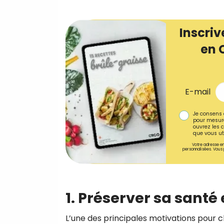
Inscriv
en 
E-mail
Je consens 
pour mesure
ouvrez les c
que vous uti
Votre adresse em
personnalisées. Vous 
1. Préserver sa santé
L’une des principales motivations pour ch