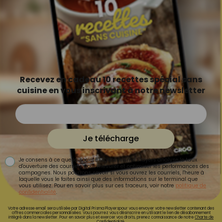
Recevez en cadeau 10 recettes spécial sans
cuisine en vous inscrivant à notre newsletter
Je télécharge
Je consens à ce que la société Digital Prisma Players analyse le taux
d'ouverture des courriels pour mesurer et optimiser les performances des
campagnes. Nous pourrons savoir si vous ouvrez les courriels, l'heure à
laquelle vous le faites ainsi que des informations sur le terminal que
vous utilisez. Pour en savoir plus sur ces traceurs, voir notre
politique de
confidentialité
.
Votre adresse email sera utilisée par Digital Prisma Playerspour vous envoyer votre newsletter contenant des
offres commerciales personnalisées. Vous pourrez vous désinscrire en utilisant le lien de désabonnement
intégré dans la newsletter. Pour en savoir plus et exercer vos droits, prenez connaissance de notre
Charte de
Confidentialité.