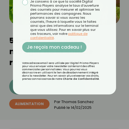
Je consens à ce que la société Digital
Prisma Players analyse le taux d'ouverture
des courriels pour mesurer et optimiser les
performances des campagnes. Nous
pourrons savoir si vous ouvrez les
courriels, l'heure à laquelle vous le faites
ainsi que des informations sur le terminal
que vous utilisez. Pour en savoir plus sur
ces traceurs, voir notre
politique de
5 bonnes raisons de
confidentialité
.
Je reçois mon cadeau !
manger de la salade
régulièrement
Votre adresse email sera utilisée par Digital Prisma Players
pour vous envoyer votre newsletter contenant des offres
commerciales personnalisées. Vous pourrez vous
désinscrire en utilisant le lien de désabonnement intégré
dans la newsletter. Pour en savoir plus et exercer vos droits,
prenez connaissance de notre
Charte de Confidentialité
.
Découvrez les 11 menus CROQ
Par
Thomas Sanchez
ALIMENTATION
Publié le
14/02/2025