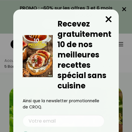
×
PROMO : -60% sur les offres 3 et 6 mois
×
avec le code CROQ60
Recevez
VOIR LA PROMO
gratuitement
10 de nos
meilleures
Accueil
Actus
Alimentation
recettes
5 Bonnes Raisons De Manger De La Salade Régulièrement
spécial sans
cuisine
Ainsi que la newsletter promotionnelle
de CROQ.