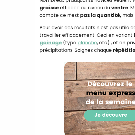
Nombreux pratiquants novices veulent fa
graisse
efficace au niveau du
ventre
. M
compte ce n’est
pas la quantité,
mais 
Pour avoir des résultats n’est pas utile d
travailler efficacement. Ceci en variant
gainage
(type
planche
, etc) , et en pr
précipitations. Soignez chaque
répétiti