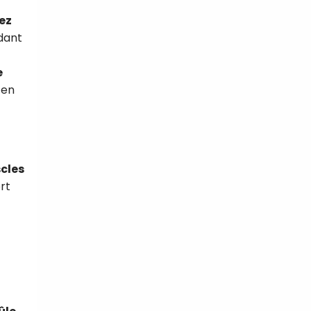
ez
dant
e
 en
cles
rt