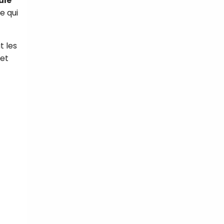
ûle
e qui
t les
 et