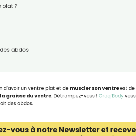
 plat ?
s des abdos
 d’avoir un ventre plat et de
muscler son ventre
est de 
la graisse du ventre
. Détrompez-vous !
Croq’Body
vous
ait des abdos.
ez-vous à notre Newsletter et receve