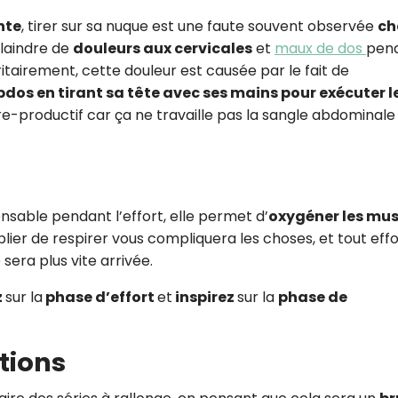
nte
, tirer sur sa nuque est une faute souvent observée
ch
plaindre de
douleurs aux cervicales
et
maux de dos
pen
ritairement, cette douleur est causée par le fait de
os en tirant sa tête avec ses mains pour exécuter l
e-productif car ça ne travaille pas la sangle abdominale
nsable pendant l’effort, elle permet d’
oxygéner les mus
r de respirer vous compliquera les choses, et tout effo
 sera plus vite arrivée.
z
sur la
phase d’effort
et
inspirez
sur la
phase de
itions