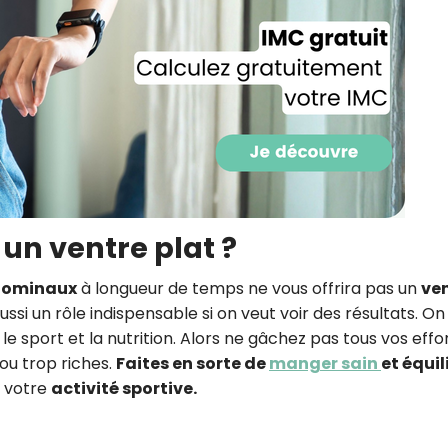
CROQ.
Je consens à ce que la société Digi
Prisma Players analyse le taux d'ou
des courriels pour mesurer et optim
performances des campagnes. No
pourrons savoir si vous ouvrez les co
l'heure à laquelle vous le faites ains
des informations sur le terminal qu
utilisez. Pour en savoir plus sur ces 
un ventre plat ?
voir notre
politique de confidentialit
bdominaux
à longueur de temps ne vous offrira pas un
ve
Je reçois mon cadeau !
ussi un rôle indispensable si on veut voir des résultats. On
le sport et la nutrition. Alors ne gâchez pas tous vos effo
Votre adresse email sera utilisée par Digital Prisma Playe
ou trop riches.
Faites en sorte de
manger sain
et équil
envoyer votre newsletter contenant des offres commercial
personnalisées. Vous pourrez vous désinscrire en utilisan
e votre
activité sportive.
désabonnement intégré dans la newsletter. Pour en savoi
exercer vos droits, prenez connaissance de notre
Charte 
Confidentialité
.