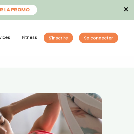
×
R LA PROMO
vices
Fitness
S'inscrire
Se connecter