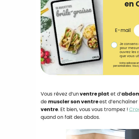
en 
E-mail
Je consens 
pour mesure
ouvrez les c
que vous uti
Votre adresse em
personnalisées. Vous 
Vous rêvez d’un
ventre plat
et d’
abdom
de
muscler son ventre
est d’enchaîner 
ventre
. Et bien, vous vous trompez !
Cro
quand on fait des abdos.