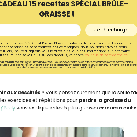
CADEAU 15 recettes SPÉCIAL BRÛLE-
GRAISSE !
Je télécharge
à ce que la société Digital Prisma Players analyse le taux d'ouverture des courriels
r et optimiser les performances des campagnes. Nous pourrons savoir si vous
ourriels, l'heure à laquelle vous le faites ainsi que des informations sur le terminal
lisez. Pour en savoir plus sur ces traceurs, voir notre
politique de confidentialité
.
ail sera utilisée par Digital Prisma Playerspour vous envoyer votre newsletter contenant des offres commerciales
pourrez vous désinscrire en utilisant le lien de désabonnement intégré dans la newsletter. Pour en savoir plus et exerc
vos droits, prenez connaissance de notre
Charte de Confidentialité.
inaux dessinés
? Vous pensez surement que la seule f
les exercices et répétitions pour
perdre la graisse du
Recevez gratuitemen
q’Body
vous explique ici les 5 plus grosses
erreurs à évite
recettes inédites de
!
Ainsi que la newsletter promotio