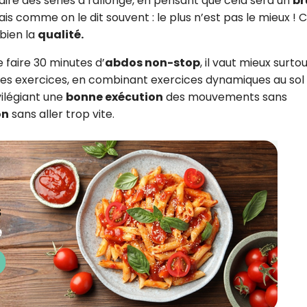
ire des séries à rallonge, en pensant que cela sera un
br
ais comme on le dit souvent : le plus n’est pas le mieux ! C
bien la
qualité.
e faire 30 minutes d’
abdos non-stop
, il vaut mieux surtou
 les exercices, en combinant exercices dynamiques au sol
ivilégiant une
bonne exécution
des mouvements sans
on
sans aller trop vite.