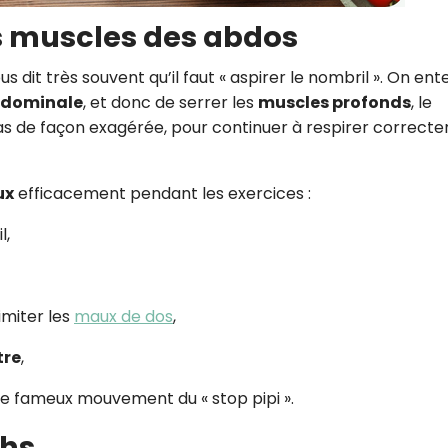
les muscles des abdos
s dit très souvent qu’il faut « aspirer le nombril ». On en
bdominale
, et donc de serrer les
muscles profonds
, le
 pas de façon exagérée, pour continuer à respirer correct
ux
efficacement pendant les exercices :
l,
imiter les
maux de dos
,
tre
,
le fameux mouvement du « stop pipi ».
chs