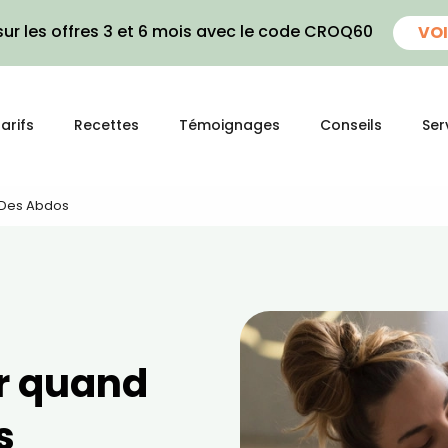
ur les offres 3 et 6 mois avec le code CROQ60
VOI
arifs
Recettes
Témoignages
Conseils
Ser
t Des Abdos
er quand
s