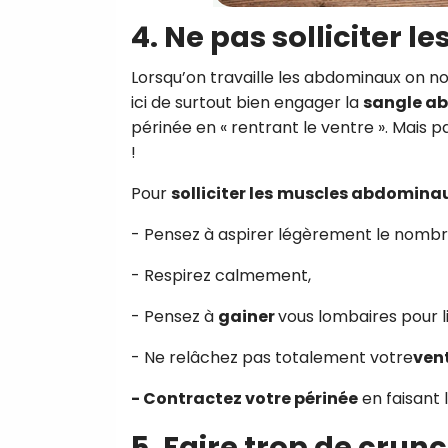
4. Ne pas solliciter 
Lorsqu’on travaille les abdominaux on nou
ici de surtout bien engager la
sangle a
périnée en « rentrant le ventre ». Mais
!
Pour
solliciter les
muscles abdomina
- Pensez à aspirer légèrement le nombri
- Respirez calmement,
- Pensez à
gainer
vous lombaires pour l
- Ne relâchez pas totalement votre
ven
- Contractez votre périnée
en faisant 
5. Faire trop de crun