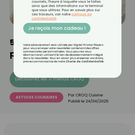
courriels, l'heure à laquelle vous le faites
ainsi que des informations sur le terminal
que vous utilisez. Pour en savoir plus sur
ces traceurs, voir notre
politique de
confidentialité
.
Je reçois mon cadeau !
5 erreurs quand on
Votre adresse email sera utilisée par Digital Prisma Players
pour vous envoyer votre newsletter contenant des offres
prépare une béchamel
commerciales personnalisées. Vous pourrez vous
désinscrire en utilisant le lien de désabonnement intégré
dans la newsletter. Pour en savoir plus et exercer vos droits,
prenez connaissance de notre
Charte de Confidentialité
.
Découvrez les 11 menus CROQ
Par
CROQ Cuisine
ASTUCES CULINAIRES
Publié le
24/04/2025