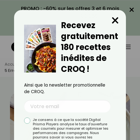
×
PROMO : -60% sur les offres 3 et 6 mois
×
avec le code CROQ60
Recevez
VOIR LA PROMO
gratuitement
180 recettes
inédites de
Accueil
Actus
Astuces Culinaires
CROQ !
5 Erreurs Quand On Prépare Une Béchamel
Ainsi que la newsletter promotionnelle
de CROQ.
Je consens à ce que la société Digital
Prisma Players analyse le taux d'ouverture
des courriels pour mesurer et optimiser les
performances des campagnes. Nous
pourrons savoir si vous ouvrez les