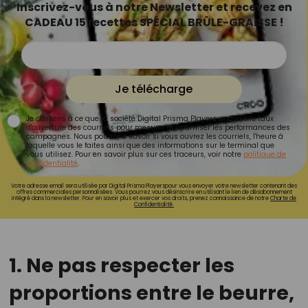
Inscrivez-vous à notre Newsletter et recevez en
CADEAU 15 recettes SPÉCIAL BRÛLE-GRAISSE !
Je télécharge
Je consens à ce que la société Digital Prisma Players analyse le taux
d'ouverture des courriels pour mesurer et optimiser les performances des
campagnes. Nous pourrons savoir si vous ouvrez les courriels, l'heure à
laquelle vous le faites ainsi que des informations sur le terminal que
vous utilisez. Pour en savoir plus sur ces traceurs, voir notre
politique de
confidentialité
.
Votre adresse email sera utilisée par Digital Prisma Playerspour vous envoyer votre newsletter contenant des
offres commerciales personnalisées. Vous pourrez vous désinscrire en utilisant le lien de désabonnement
intégré dans la newsletter. Pour en savoir plus et exercer vos droits, prenez connaissance de notre
Charte de
Confidentialité.
1. Ne pas respecter les
proportions entre le beurre,