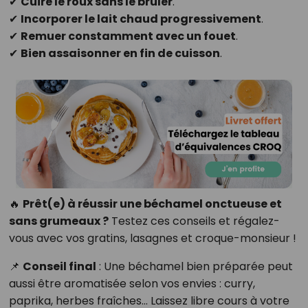
✔
Cuire le roux sans le brûler
.
✔
Incorporer le lait chaud progressivement
.
✔
Remuer constamment avec un fouet
.
✔
Bien assaisonner en fin de cuisson
.
🔥
Prêt(e) à réussir une béchamel onctueuse et
sans grumeaux ?
Testez ces conseils et régalez-
vous avec vos gratins, lasagnes et croque-monsieur !
📌
Conseil final
: Une béchamel bien préparée peut
aussi être aromatisée selon vos envies : curry,
paprika, herbes fraîches… Laissez libre cours à votre