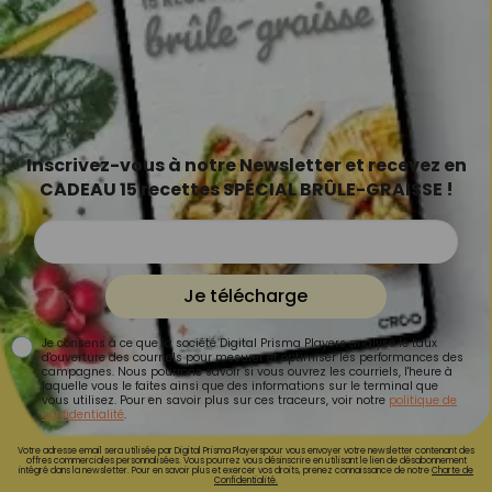
Inscrivez-vous à notre Newsletter et recevez en
CADEAU 15 recettes SPÉCIAL BRÛLE-GRAISSE !
Je télécharge
Je consens à ce que la société Digital Prisma Players analyse le taux
d'ouverture des courriels pour mesurer et optimiser les performances des
campagnes. Nous pourrons savoir si vous ouvrez les courriels, l'heure à
laquelle vous le faites ainsi que des informations sur le terminal que
vous utilisez. Pour en savoir plus sur ces traceurs, voir notre
politique de
confidentialité
.
Votre adresse email sera utilisée par Digital Prisma Playerspour vous envoyer votre newsletter contenant des
offres commerciales personnalisées. Vous pourrez vous désinscrire en utilisant le lien de désabonnement
intégré dans la newsletter. Pour en savoir plus et exercer vos droits, prenez connaissance de notre
Charte de
Confidentialité.