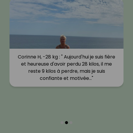
Corinne H, -28 kg : " Aujourd'hui je suis fière
et heureuse d'avoir perdu 28 kilos, il me
reste 9 kilos à perdre, mais je suis
confiante et motivée…"