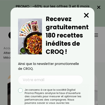
×
PROMO : -60% sur les offres 3 et 6 mois
×
avec le code CROQ60
Recevez
VOIR LA PROMO
gratuitement
180 recettes
inédites de
Accueil
Actus
Astuces Culinaires
CROQ !
Attention ! Réchauffer De L'eau Au Micro-Ondes : Un Risque
Méconnu
Ainsi que la newsletter promotionnelle
de CROQ.
Je consens à ce que la société Digital
Prisma Players analyse le taux d'ouverture
des courriels pour mesurer et optimiser les
performances des campagnes. Nous
pourrons savoir si vous ouvrez les