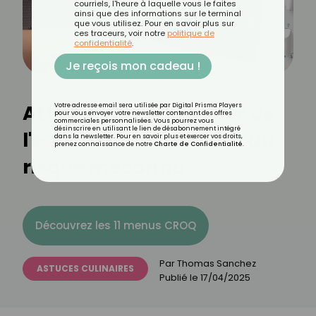
courriels, l'heure à laquelle vous le faites
ainsi que des informations sur le terminal
que vous utilisez. Pour en savoir plus sur
ces traceurs, voir notre
politique de
confidentialité
.
Je reçois mon cadeau !
Attention ! Réchauffer de
Votre adresse email sera utilisée par Digital Prisma Players
pour vous envoyer votre newsletter contenant des offres
commerciales personnalisées. Vous pourrez vous
désinscrire en utilisant le lien de désabonnement intégré
l'eau au micro-ondes : un
dans la newsletter. Pour en savoir plus et exercer vos droits,
prenez connaissance de notre
Charte de Confidentialité
.
risque méconnu
Découvrez les 11 menus CROQ
Par
Thomas Sanchez
ASTUCES CULINAIRES
Publié le
17/04/2025