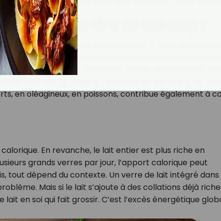
duits fermentés (yaourt, kéfir) sont souvent mieux toléré
 : faut-il en boire beaucoup ?
st vrai que le calcium est indispensable à la solidité osseus
tivité physique, l’exposition au soleil et l’équilibre alimentai
nt. Boire des quantités excessives de lait ne compense pa
réellement vos os, c’est la combinaison des facteurs. Une
rts, en oléagineux, en poissons, contribue également à co
orique. En revanche, le lait entier est plus riche en
sieurs grands verres par jour, l’apport calorique peut
s, tout dépend du contexte. Un verre de lait intégré dans
blème. Mais si le lait s’ajoute à des collations déjà riche
 lait en soi qui fait grossir. C’est l’excès énergétique globa