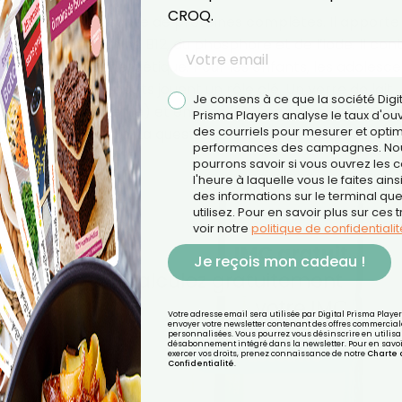
CROQ.
 source intéressante de protéines complètes. Il apporte
si que de la vitamine B12, du phosphore et de l’iode. Il con
u métabolisme énergétique. Pour les enfants, les adolesce
ées, ces nutriments jouent un rôle clé. Un verre de lait
Je consens à ce que la société Digi
du lait demi-écrémé) et environ 300 mg de calcium. Ce n
Prisma Players analyse le taux d'ou
des courriels pour mesurer et optim
leur nutritionnelle. La question n’est pas “le lait est-il bo
performances des campagnes. No
é ?”.
pourrons savoir si vous ouvrez les co
l'heure à laquelle vous le faites ains
des informations sur le terminal qu
utilisez. Pour en savoir plus sur ces 
voir notre
politique de confidentialit
Je reçois mon cadeau !
Votre adresse email sera utilisée par Digital Prisma Playe
envoyer votre newsletter contenant des offres commercial
personnalisées. Vous pourrez vous désinscrire en utilisan
désabonnement intégré dans la newsletter. Pour en savoi
exercer vos droits, prenez connaissance de notre
Charte 
Confidentialité
.