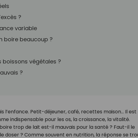
éels
’excès ?
érance variable
 en boire beaucoup ?
es boissons végétales ?
mauvais ?
uis l’enfance. Petit-déjeuner, café, recettes maison… Il est
 indispensable pour les os, la croissance, la vitalité.
oire trop de lait est-il mauvais pour la santé ? Faut-il le
 le doser ? Comme souvent en nutrition, la réponse se tr