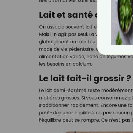
des alternatives sans lactose ou des pro
Lait et santé osseuse
On associe souvent lait et os solides. Il e
Mais il n’agit pas seul. La vitamine D, l’ac
global jouent un rôle tout aussi importa
mode de vie sédentaire. Ce qui protège 
alimentation variée, riche en légumes ve
les besoins en calcium.
Le lait fait-il grossir ?
Le lait demi-écrémé reste modérément cal
matières grasses. Si vous consommez plu
s’additionner rapidement. Encore une foi
petit-déjeuner équilibré ne pose aucun pro
l’équilibre peut se rompre. Ce n’est pas le