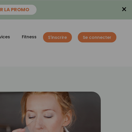
×
R LA PROMO
vices
Fitness
S'inscrire
Se connecter