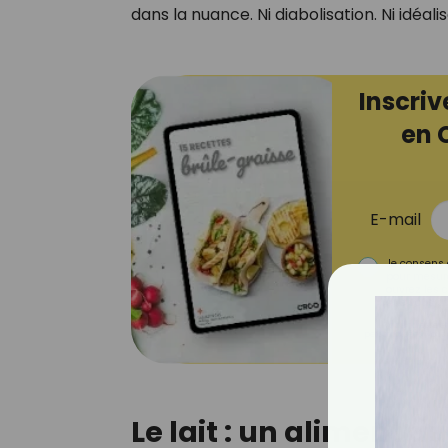
dans la nuance. Ni diabolisation. Ni idéa
Inscriv
en 
E-mail
Je consens 
pour mesure
ouvrez les c
que vous uti
Votre adresse em
personnalisées. Vous 
Le lait : un aliment a