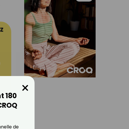
.
z
×
t 180
er
 CROQ
nnelle de