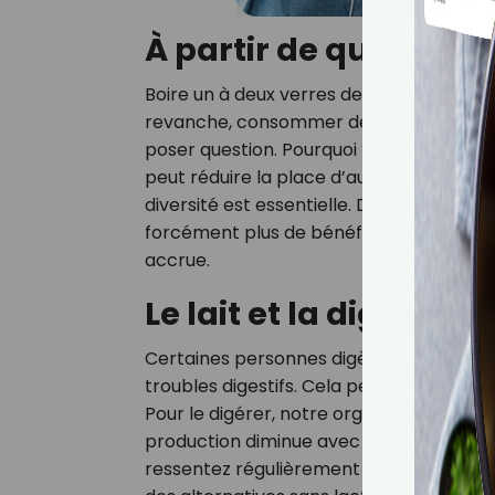
À partir de quand pa
Boire un à deux verres de
lait
par jour s’
revanche, consommer de grandes quantité
poser question. Pourquoi ? Parce qu’un ex
peut réduire la place d’autres sources d
diversité est essentielle. De plus, un ap
forcément plus de bénéfices osseux. Le 
accrue.
Le lait et la digestio
Certaines personnes digèrent parfaite
troubles digestifs. Cela peut être lié à un
Pour le digérer, notre organisme produi
production diminue avec l’âge. Résultat :
ressentez régulièrement un inconfort apr