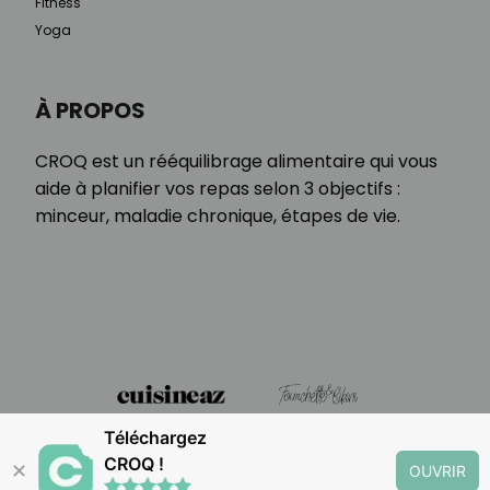
Fitness
Yoga
À PROPOS
CROQ est un rééquilibrage alimentaire qui vous
aide à planifier vos repas selon 3 objectifs :
minceur, maladie chronique, étapes de vie.
Téléchargez
CROQ !
✕
OUVRIR