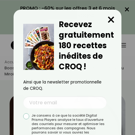
×
PROMO : -60% sur les offres 3 et 6 mois
×
avec le code CROQ60
Recevez
VOIR LA PROMO
gratuitement
180 recettes
inédites de
Accueil
Actus
Bien-Être
CROQ !
Boostez Votre Confiance En Vous : Découvrez La Méthode Du
Miroir
Ainsi que la newsletter promotionnelle
de CROQ.
Je consens à ce que la société Digital
Prisma Players analyse le taux d'ouverture
des courriels pour mesurer et optimiser les
performances des campagnes. Nous
pourrons savoir si vous ouvrez les