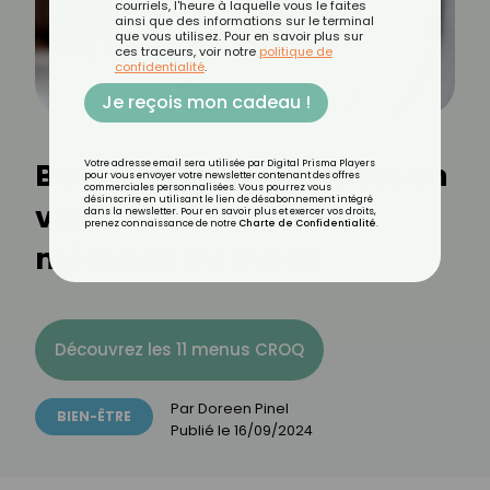
courriels, l'heure à laquelle vous le faites
ainsi que des informations sur le terminal
que vous utilisez. Pour en savoir plus sur
ces traceurs, voir notre
politique de
confidentialité
.
Je reçois mon cadeau !
Boostez votre confiance en
Votre adresse email sera utilisée par Digital Prisma Players
pour vous envoyer votre newsletter contenant des offres
commerciales personnalisées. Vous pourrez vous
désinscrire en utilisant le lien de désabonnement intégré
vous : découvrez la
dans la newsletter. Pour en savoir plus et exercer vos droits,
prenez connaissance de notre
Charte de Confidentialité
.
méthode du miroir
Découvrez les 11 menus CROQ
Par
Doreen Pinel
BIEN-ÊTRE
Publié le
16/09/2024