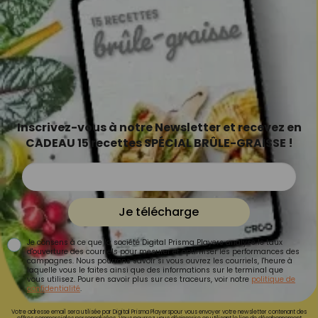
Inscrivez-vous à notre Newsletter et recevez en
CADEAU 15 recettes SPÉCIAL BRÛLE-GRAISSE !
Je télécharge
Je consens à ce que la société Digital Prisma Players analyse le taux
d'ouverture des courriels pour mesurer et optimiser les performances des
campagnes. Nous pourrons savoir si vous ouvrez les courriels, l'heure à
laquelle vous le faites ainsi que des informations sur le terminal que
vous utilisez. Pour en savoir plus sur ces traceurs, voir notre
politique de
confidentialité
.
Votre adresse email sera utilisée par Digital Prisma Playerspour vous envoyer votre newsletter contenant des