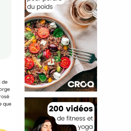
t de
gorge
 rosé
ge que