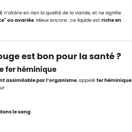
l
, n’altère en rien la qualité de la viande, et ne signifie
te" ou avariée
. Mieux encore : ce liquide est
riche en
ouge est bon pour la santé ?
de
fer héminique
nt assimilable par l’organisme
, appelé
fer héminique
ur :
 dans le sang