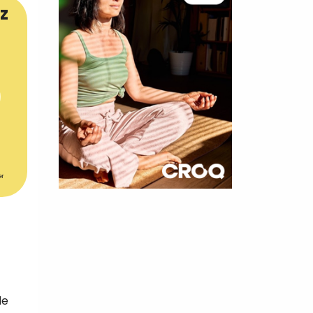
z
er
×
t 180
 CROQ
de
nnelle de