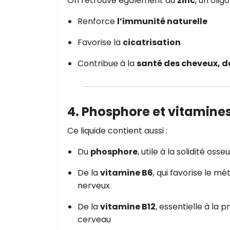
On retrouve également du
zinc
, un olig
Renforce
l’immunité naturelle
Favorise la
cicatrisation
Contribue à la
santé des cheveux, de
4. Phosphore et vitamines
Ce liquide contient aussi :
Du
phosphore
, utile à la solidité osse
De la
vitamine B6
, qui favorise le 
nerveux
De la
vitamine B12
, essentielle à la
cerveau