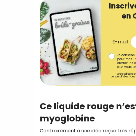
Inscriv
en 
E-mail
Je consens 
pour mesure
ouvrez les c
que vous uti
Votre adresse em
personnalisées. Vous 
Ce liquide rouge n’est
myoglobine
Contrairement à une idée reçue très r