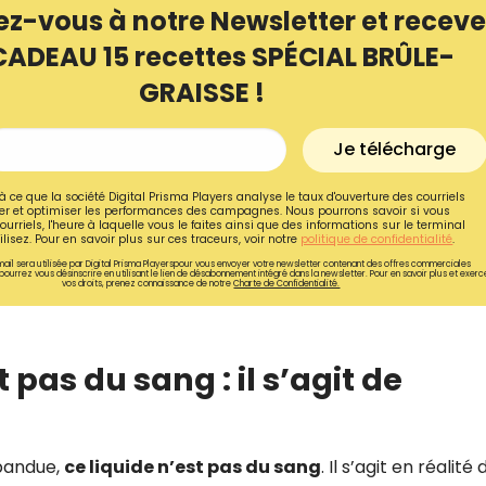
ez-vous à notre Newsletter et receve
CADEAU 15 recettes SPÉCIAL BRÛLE-
GRAISSE !
Je télécharge
à ce que la société Digital Prisma Players analyse le taux d'ouverture des courriels
r et optimiser les performances des campagnes. Nous pourrons savoir si vous
ourriels, l'heure à laquelle vous le faites ainsi que des informations sur le terminal
lisez. Pour en savoir plus sur ces traceurs, voir notre
politique de confidentialité
.
ail sera utilisée par Digital Prisma Playerspour vous envoyer votre newsletter contenant des offres commerciales
pourrez vous désinscrire en utilisant le lien de désabonnement intégré dans la newsletter. Pour en savoir plus et exerc
vos droits, prenez connaissance de notre
Charte de Confidentialité.
Recevez gratuitemen
 pas du sang : il s’agit de
recettes inédites de
!
épandue,
ce liquide n’est pas du sang
. Il s’agit en réalité 
Ainsi que la newsletter promotio