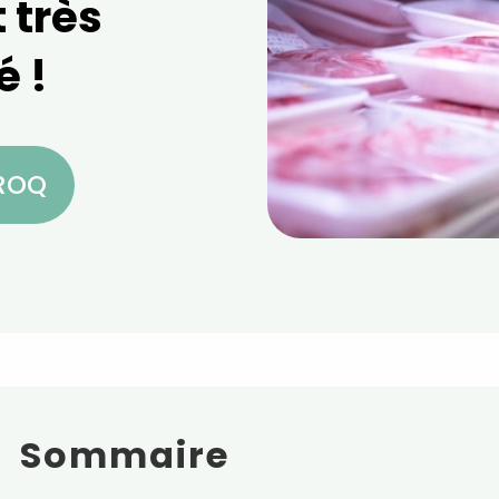
t très
é !
CROQ
Sommaire