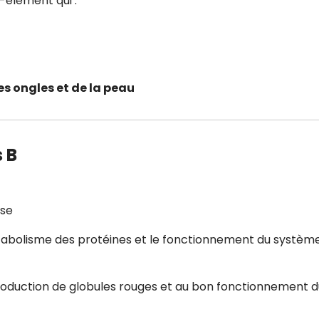
o-élément qui :
s ongles et de la peau
 B
use
métabolisme des protéines et le fonctionnement du systèm
 production de globules rouges et au bon fonctionnement 