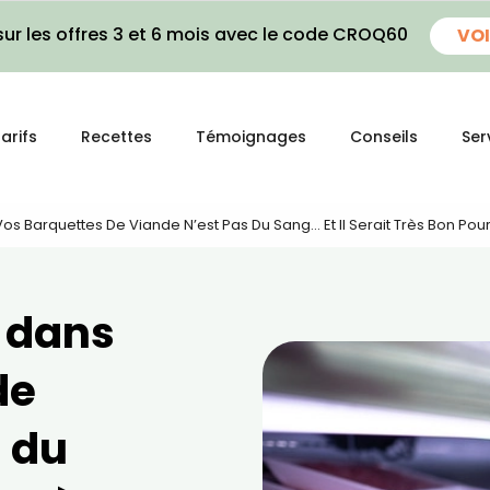
ur les offres 3 et 6 mois avec le code CROQ60
VOI
arifs
Recettes
Témoignages
Conseils
Ser
s Barquettes De Viande N’est Pas Du Sang… Et Il Serait Très Bon Pour
e dans
de
s du