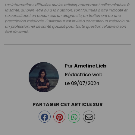
Les informations diffusées sur les articles, notamment celles relatives à
la santé, au bien-être ou à la nutrition, sont fournies à titre indicatif et
ne constituent en aucun cas un diagnostic, un traitement ou une
prescription médicale. L'utilisateur est invité à consulter un médecin ou
un professionnel de santé qualifié pour toute question relative à son
état de santé.
Par
Ameline Lieb
Rédactrice web
Le
09/07/2024
PARTAGER CET ARTICLE SUR