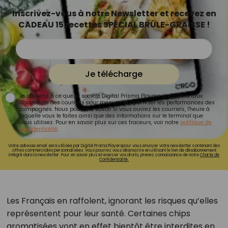
Inscrivez-vous à notre Newsletter et recevez en
CADEAU 15 recettes SPÉCIAL BRÛLE-GRAISSE !
Je télécharge
Je consens à ce que la société Digital Prisma Players analyse le taux
d'ouverture des courriels pour mesurer et optimiser les performances des
campagnes. Nous pourrons savoir si vous ouvrez les courriels, l'heure à
laquelle vous le faites ainsi que des informations sur le terminal que
vous utilisez. Pour en savoir plus sur ces traceurs, voir notre
politique de
confidentialité
.
Votre adresse email sera utilisée par Digital Prisma Playerspour vous envoyer votre newsletter contenant des
offres commerciales personnalisées. Vous pourrez vous désinscrire en utilisant le lien de désabonnement
intégré dans la newsletter. Pour en savoir plus et exercer vos droits, prenez connaissance de notre
Charte de
Confidentialité.
Les Français en raffolent, ignorant les risques qu’elles
représentent pour leur santé. Certaines chips
aromatisées vont en effet bientôt être interdites en