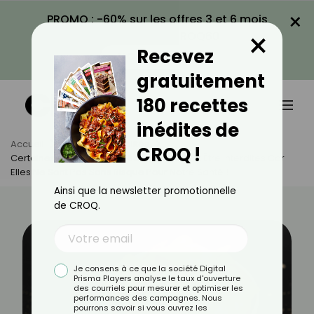
×
PROMO : -60% sur les offres 3 et 6 mois
×
avec le code CROQ60
Recevez
VOIR LA PROMO
gratuitement
180 recettes
inédites de
Accueil
Actus
Actualités
CROQ !
Certaines Chips Aromatisées Vont Bientôt Être Interdites Car
Elles Ne Sont Pas Sans Risque Pour Notre Santé !
Ainsi que la newsletter promotionnelle
de CROQ.
Je consens à ce que la société Digital
Prisma Players analyse le taux d'ouverture
des courriels pour mesurer et optimiser les
performances des campagnes. Nous
pourrons savoir si vous ouvrez les