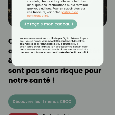
courriels, l'heure à laquelle vous le faites
ainsi que des informations sur le terminal
que vous utilisez. Pour en savoir plus sur
ces traceurs, voir notre
politique de
confidentialité
.
Je reçois mon cadeau !
Certaines chips
Votre adresse email sera utilisée par Digital Prisma Players
pour vous envoyer votre newsletter contenant des offres
commerciales personnalisées. Vous pourrez vous
désinscrire en utilisant le lien de désabonnement intégré
aromatisées vont bientôt
dans la newsletter. Pour en savoir plus et exercer vos droits,
prenez connaissance de notre
Charte de Confidentialité
.
être interdites car elles ne
sont pas sans risque pour
notre santé !
Découvrez les 11 menus CROQ