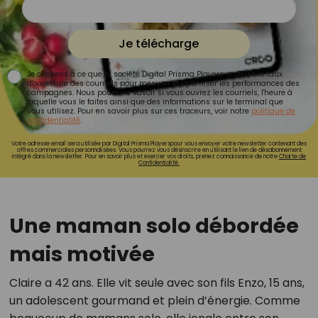
Je télécharge
Je consens à ce que la société Digital Prisma Players analyse le taux
d'ouverture des courriels pour mesurer et optimiser les performances des
campagnes. Nous pourrons savoir si vous ouvrez les courriels, l'heure à
laquelle vous le faites ainsi que des informations sur le terminal que
vous utilisez. Pour en savoir plus sur ces traceurs, voir notre
politique de
confidentialité
.
Votre adresse email sera utilisée par Digital Prisma Playerspour vous envoyer votre newsletter contenant des
offres commerciales personnalisées. Vous pourrez vous désinscrire en utilisant le lien de désabonnement
intégré dans la newsletter. Pour en savoir plus et exercer vos droits, prenez connaissance de notre
Charte de
Confidentialité.
Une maman solo débordée
mais motivée
Claire a 42 ans. Elle vit seule avec son fils Enzo, 15 ans,
un adolescent gourmand et plein d’énergie. Comme