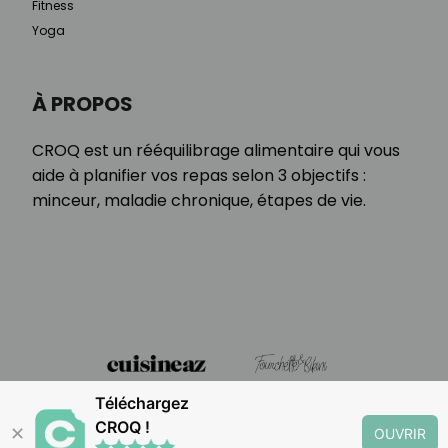
Fitness
Yoga
À PROPOS
CROQ est un rééquilibrage alimentaire qui vous
aide à planifier vos repas selon 3 objectifs :
minceur, maladie chronique, étapes de vie.
Téléchargez
CROQ !
✕
OUVRIR