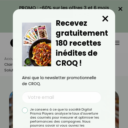
×
PROMO : -60% sur les offres 3 et 6 mois
×
avec le code CROQ60
Recevez
VOIR LA PROMO
gratuitement
180 recettes
inédites de
Accueil
Actus
Actualités
CROQ !
Claire, 42 Ans, Maman Solo : “Avec CROQ, J’ai Trouvé Une
Solution Pour Moi Et Mon Fils”
Ainsi que la newsletter promotionnelle
de CROQ.
Je consens à ce que la société Digital
Prisma Players analyse le taux d'ouverture
des courriels pour mesurer et optimiser les
performances des campagnes. Nous
pourrons savoir si vous ouvrez les