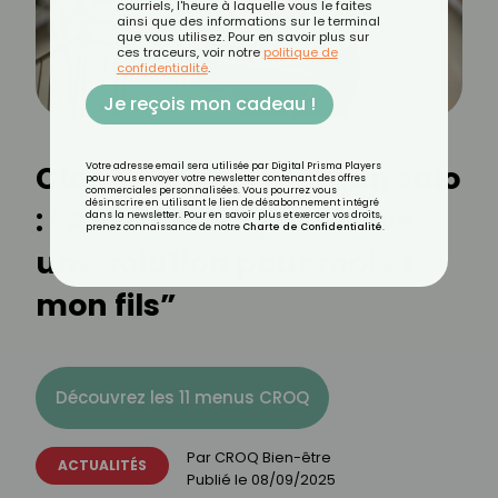
courriels, l'heure à laquelle vous le faites
ainsi que des informations sur le terminal
que vous utilisez. Pour en savoir plus sur
ces traceurs, voir notre
politique de
confidentialité
.
Je reçois mon cadeau !
Claire, 42 ans, maman solo
Votre adresse email sera utilisée par Digital Prisma Players
pour vous envoyer votre newsletter contenant des offres
commerciales personnalisées. Vous pourrez vous
désinscrire en utilisant le lien de désabonnement intégré
: “Avec CROQ, j’ai trouvé
dans la newsletter. Pour en savoir plus et exercer vos droits,
prenez connaissance de notre
Charte de Confidentialité
.
une solution pour moi et
mon fils”
Découvrez les 11 menus CROQ
Par
CROQ Bien-être
ACTUALITÉS
Publié le
08/09/2025