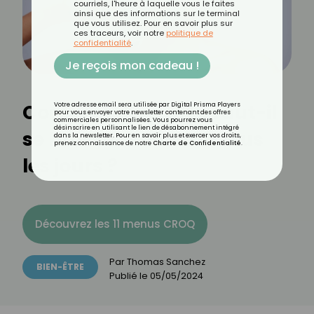
courriels, l'heure à laquelle vous le faites
ainsi que des informations sur le terminal
que vous utilisez. Pour en savoir plus sur
ces traceurs, voir notre
politique de
confidentialité
.
Je reçois mon cadeau !
Combien de temps faut-il
Votre adresse email sera utilisée par Digital Prisma Players
pour vous envoyer votre newsletter contenant des offres
commerciales personnalisées. Vous pourrez vous
désinscrire en utilisant le lien de désabonnement intégré
se brosser les dents tous
dans la newsletter. Pour en savoir plus et exercer vos droits,
prenez connaissance de notre
Charte de Confidentialité
.
les jours ?
Découvrez les 11 menus CROQ
Par
Thomas Sanchez
BIEN-ÊTRE
Publié le
05/05/2024