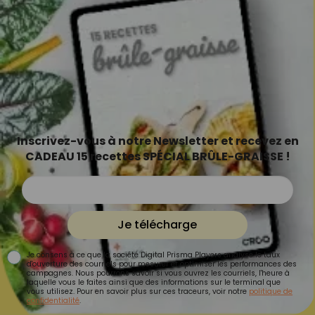
Inscrivez-vous à notre Newsletter et recevez en
CADEAU 15 recettes SPÉCIAL BRÛLE-GRAISSE !
Je télécharge
Je consens à ce que la société Digital Prisma Players analyse le taux
d'ouverture des courriels pour mesurer et optimiser les performances des
campagnes. Nous pourrons savoir si vous ouvrez les courriels, l'heure à
laquelle vous le faites ainsi que des informations sur le terminal que
vous utilisez. Pour en savoir plus sur ces traceurs, voir notre
politique de
confidentialité
.