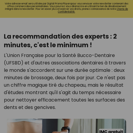
Votre adresse email sera utilisée par Digital Prisma Playerspour vous envoyer votre newsletter contenant des
offres commerciales personnalisées. Vous pourrez vous désinscrire en utilisant le lien de désabonnement
intégré dans la newsletter. Pour en savoir plus et exercer vos droits, prenez connaissance de notre
Charte de
Confidentialité.
La recommandation des experts : 2
minutes, c'est le minimum !
L'Union Française pour la Santé Bucco-Dentaire
(UFSBD) et d'autres associations dentaires à travers
le monde s'accordent sur une durée optimale : deux
minutes de brossage, deux fois par jour. Ce n'est pas
un chiffre magique tiré du chapeau, mais le résultat
d'études montrant qu'il s'agit du temps nécessaire
pour nettoyer efficacement toutes les surfaces des
dents et des gencives.