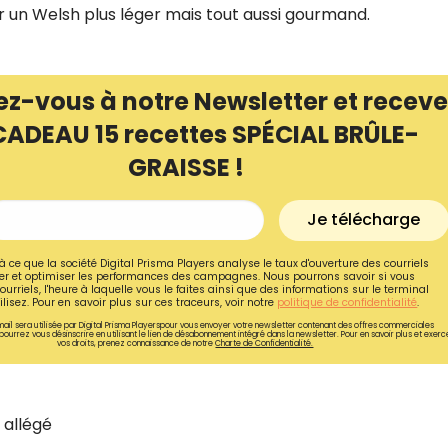
r un Welsh plus léger mais tout aussi gourmand.
ez-vous à notre Newsletter et receve
CADEAU 15 recettes SPÉCIAL BRÛLE-
GRAISSE !
Je télécharge
à ce que la société Digital Prisma Players analyse le taux d'ouverture des courriels
r et optimiser les performances des campagnes. Nous pourrons savoir si vous
ourriels, l'heure à laquelle vous le faites ainsi que des informations sur le terminal
lisez. Pour en savoir plus sur ces traceurs, voir notre
politique de confidentialité
.
Recevez gratuitemen
ail sera utilisée par Digital Prisma Playerspour vous envoyer votre newsletter contenant des offres commerciales
pourrez vous désinscrire en utilisant le lien de désabonnement intégré dans la newsletter. Pour en savoir plus et exerc
vos droits, prenez connaissance de notre
Charte de Confidentialité.
recettes inédites de
!
 allégé
Ainsi que la newsletter promotio