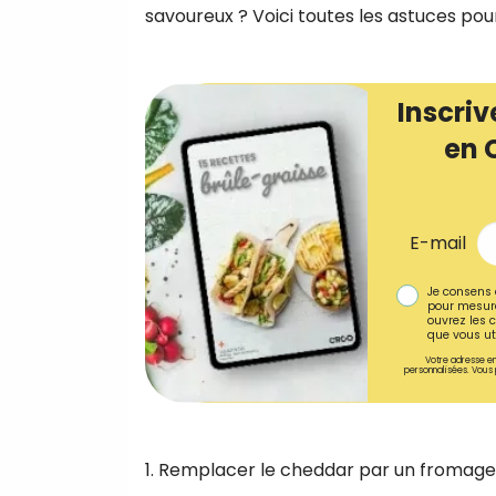
savoureux ? Voici toutes les astuces pou
Inscriv
en 
E-mail
Je consens 
pour mesure
ouvrez les c
que vous uti
Votre adresse em
personnalisées. Vous 
1. Remplacer le cheddar par un fromage