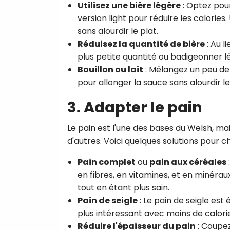
Utilisez une bière légère
: Optez pour
version light pour réduire les calori
sans alourdir le plat.
Réduisez la quantité de bière
: Au l
plus petite quantité ou badigeonner l
Bouillon ou lait
: Mélangez un peu de
pour allonger la sauce sans alourdir le
3. Adapter le pain
Le pain est l'une des bases du Welsh, ma
d'autres. Voici quelques solutions pour 
Pain complet
ou
pain aux céréales
en fibres, en vitamines, et en minérau
tout en étant plus sain.
Pain de seigle
: Le pain de seigle es
plus intéressant avec moins de calori
Réduire l'épaisseur du pain
: Coupez