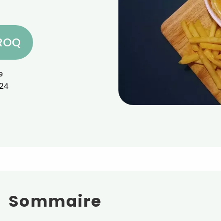
CROQ
e
024
Sommaire