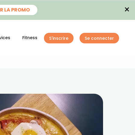
×
R LA PROMO
vices
Fitness
S'inscrire
Se connecter