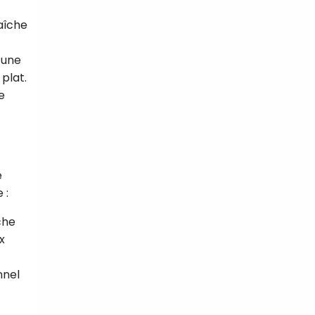
aîche
r une
plat.
e
e
 :
che
x
nnel