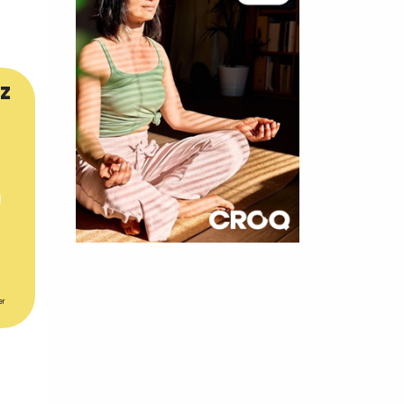
z
×
t 180
er
 CROQ
nnelle de