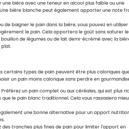
 une bière avec une teneur en alcool plus faible ou une
es. Une bière blanche peut également apporter une note fr
ieu de baigner le pain dans la bière, vous pouvez en utilise
égèrement le pain. Cela apportera le goût sans saturer le 
 bouillon de légumes ou de lait demi-écrémé avec la bièr
 plat.
is certains types de pain peuvent être plus caloriques qu
choisir un pain moins calorique sans perdre en gourmandise
: Préférez un pain complet ou aux céréales, qui est plus ri
x que le pain blanc traditionnel. Cela vous rassasiera mieu
t également une bonne alternative pour un apport nutritio
es.
 des tranches plus fines de pain pour limiter l'apport en