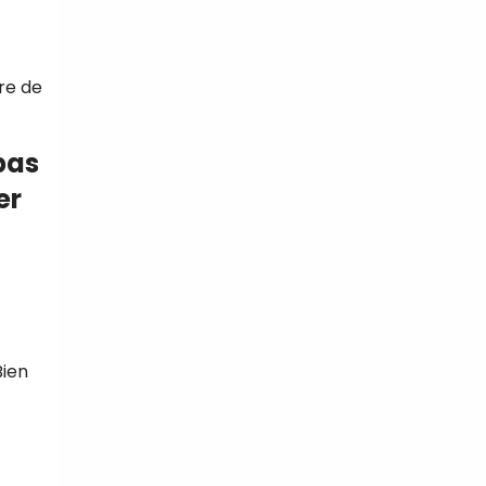
re de
pas
er
Bien