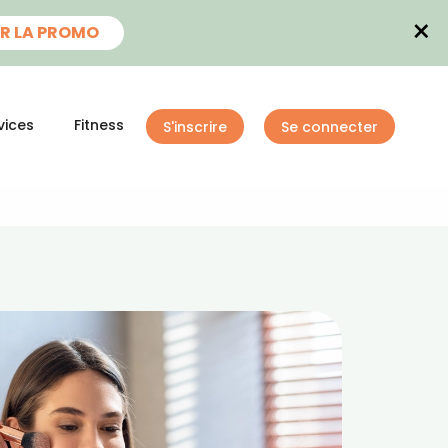
×
R LA PROMO
vices
Fitness
S'inscrire
Se connecter