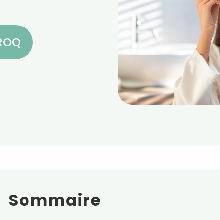
CROQ
Sommaire