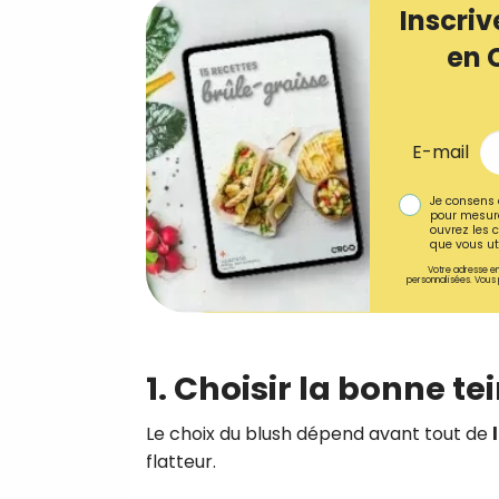
Inscriv
en 
E-mail
Je consens 
pour mesure
ouvrez les c
que vous uti
Votre adresse em
personnalisées. Vous 
1. Choisir la bonne t
Le choix du blush dépend avant tout de
flatteur.