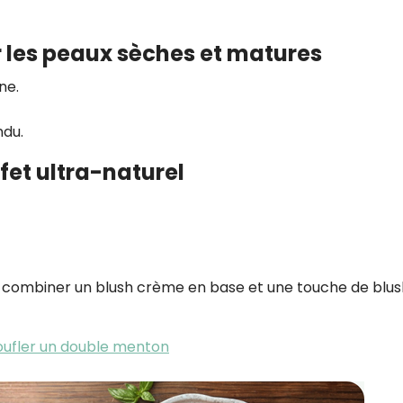
r les peaux sèches et matures
ne.
ndu.
ffet ultra-naturel
z combiner un blush crème en base et une touche de blus
oufler un double menton