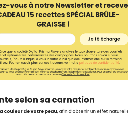
ez-vous à notre Newsletter et receve
CADEAU 15 recettes SPÉCIAL BRÛLE-
GRAISSE !
Je télécharge
à ce que la société Digital Prisma Players analyse le taux d'ouverture des courriels
r et optimiser les performances des campagnes. Nous pourrons savoir si vous
ourriels, l'heure à laquelle vous le faites ainsi que des informations sur le terminal
lisez. Pour en savoir plus sur ces traceurs, voir notre
politique de confidentialité
.
ail sera utilisée par Digital Prisma Playerspour vous envoyer votre newsletter contenant des offres commerciales
pourrez vous désinscrire en utilisant le lien de désabonnement intégré dans la newsletter. Pour en savoir plus et exerc
vos droits, prenez connaissance de notre
Charte de Confidentialité.
Recevez gratuitemen
einte selon sa carnation
recettes inédites de
la couleur de votre peau
, afin d’obtenir un effet naturel 
!
Ainsi que la newsletter promotio