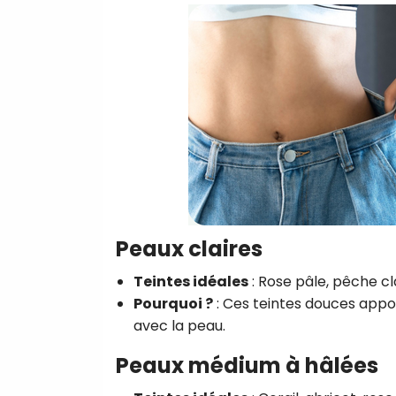
Peaux claires
Teintes idéales
: Rose pâle, pêche cla
Pourquoi ?
: Ces teintes douces appo
avec la peau.
Peaux médium à hâlées