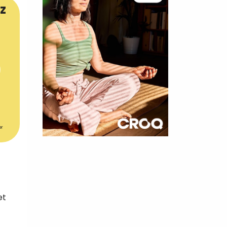
z
er
×
t 180
 CROQ
et
nnelle de