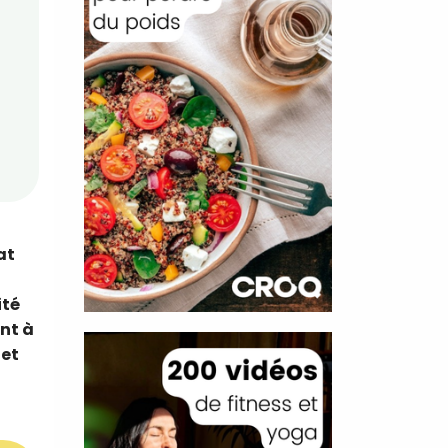
at
ité
nt à
 et