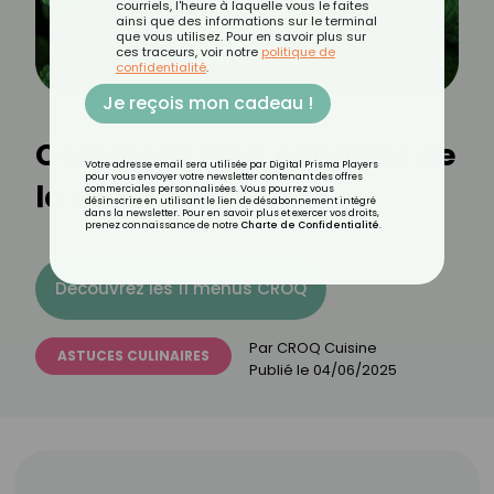
courriels, l'heure à laquelle vous le faites
ainsi que des informations sur le terminal
que vous utilisez. Pour en savoir plus sur
ces traceurs, voir notre
politique de
confidentialité
.
Je reçois mon cadeau !
Comment bien congeler de
Votre adresse email sera utilisée par Digital Prisma Players
pour vous envoyer votre newsletter contenant des offres
la menthe ?
commerciales personnalisées. Vous pourrez vous
désinscrire en utilisant le lien de désabonnement intégré
dans la newsletter. Pour en savoir plus et exercer vos droits,
prenez connaissance de notre
Charte de Confidentialité
.
Découvrez les 11 menus CROQ
Par
CROQ Cuisine
ASTUCES CULINAIRES
Publié le
04/06/2025