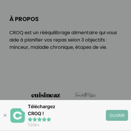
À PROPOS
CROQ est un rééquilibrage alimentaire qui vous
aide à planifier vos repas selon 3 objectifs :
minceur, maladie chronique, étapes de vie.
Téléchargez
CROQ !
✕
OUVRIR
100k+