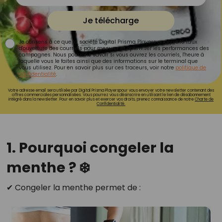
Je télécharge
Je consens à ce que la société Digital Prisma Players analyse le taux
d'ouverture des courriels pour mesurer et optimiser les performances des
campagnes. Nous pourrons savoir si vous ouvrez les courriels, l'heure à
laquelle vous le faites ainsi que des informations sur le terminal que
vous utilisez. Pour en savoir plus sur ces traceurs, voir notre
politique de
confidentialité
.
Votre adresse email sera utilisée par Digital Prisma Playerspour vous envoyer votre newsletter contenant des
offres commerciales personnalisées. Vous pourrez vous désinscrire en utilisant le lien de désabonnement
intégré dans la newsletter. Pour en savoir plus et exercer vos droits, prenez connaissance de notre
Charte de
Confidentialité.
1. Pourquoi congeler la
menthe ? ❄️
✔ Congeler la menthe permet de :