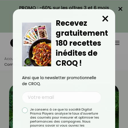
×
PROMO : -60% sur les offres 3 et 6 mois
×
avec le code CROQ60
Recevez
VOIR LA PROMO
gratuitement
180 recettes
inédites de
Accueil
Actus
Astuces Culinaires
CROQ !
Comment Bien Congeler De La Menthe ?
Ainsi que la newsletter promotionnelle
de CROQ.
Je consens à ce que la société Digital
Prisma Players analyse le taux d'ouverture
des courriels pour mesurer et optimiser les
performances des campagnes. Nous
pourrons savoir si vous ouvrez les