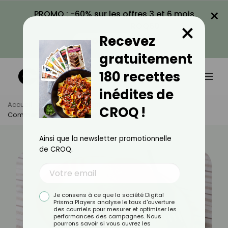
×
PROMO : -60% sur les offres 3 et 6 mois
×
avec le code CROQ60
Recevez
VOIR LA PROMO
gratuitement
180 recettes
inédites de
Accueil
Actus
Alimentation
CROQ !
Comment Congeler Des Arancinis ?
Ainsi que la newsletter promotionnelle
de CROQ.
Je consens à ce que la société Digital
Prisma Players analyse le taux d'ouverture
des courriels pour mesurer et optimiser les
performances des campagnes. Nous
pourrons savoir si vous ouvrez les