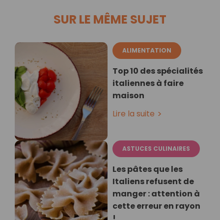
SUR LE MÊME SUJET
ALIMENTATION
Top 10 des spécialités
italiennes à faire
maison
Lire la suite
ASTUCES CULINAIRES
Les pâtes que les
Italiens refusent de
manger : attention à
cette erreur en rayon
!