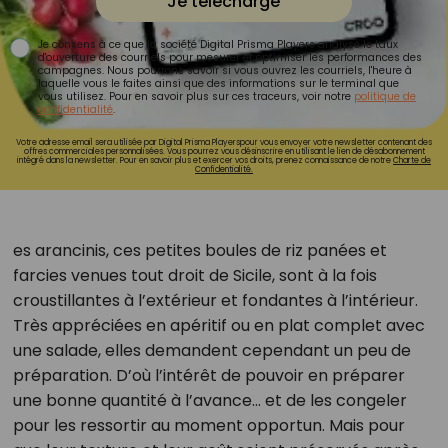
Je télécharge
Je consens à ce que la société Digital Prisma Players analyse le taux
d'ouverture des courriels pour mesurer et optimiser les performances des
campagnes. Nous pourrons savoir si vous ouvrez les courriels, l'heure à
laquelle vous le faites ainsi que des informations sur le terminal que
vous utilisez. Pour en savoir plus sur ces traceurs, voir notre
politique de
confidentialité
.
Votre adresse email sera utilisée par Digital Prisma Playerspour vous envoyer votre newsletter contenant des
offres commerciales personnalisées. Vous pourrez vous désinscrire en utilisant le lien de désabonnement
intégré dans la newsletter. Pour en savoir plus et exercer vos droits, prenez connaissance de notre
Charte de
Confidentialité.
es arancinis, ces petites boules de riz panées et
farcies venues tout droit de Sicile, sont à la fois
croustillantes à l’extérieur et fondantes à l’intérieur.
Très appréciées en apéritif ou en plat complet avec
une salade, elles demandent cependant un peu de
préparation. D’où l’intérêt de pouvoir en préparer
une bonne quantité à l’avance… et de les congeler
pour les ressortir au moment opportun. Mais pour