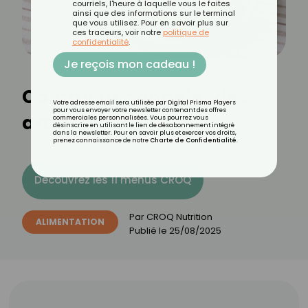
courriels, l'heure à laquelle vous le faites
ainsi que des informations sur le terminal
que vous utilisez. Pour en savoir plus sur
ces traceurs, voir notre
politique de
confidentialité
.
Je reçois mon cadeau !
Comment congeler des
Votre adresse email sera utilisée par Digital Prisma Players
pour vous envoyer votre newsletter contenant des offres
arancinis ?
commerciales personnalisées. Vous pourrez vous
désinscrire en utilisant le lien de désabonnement intégré
dans la newsletter. Pour en savoir plus et exercer vos droits,
prenez connaissance de notre
Charte de Confidentialité
.
Découvrez les 11 menus CROQ
Par
CROQ Nutrition
ALIMENTATION
Publié le
25/08/2025