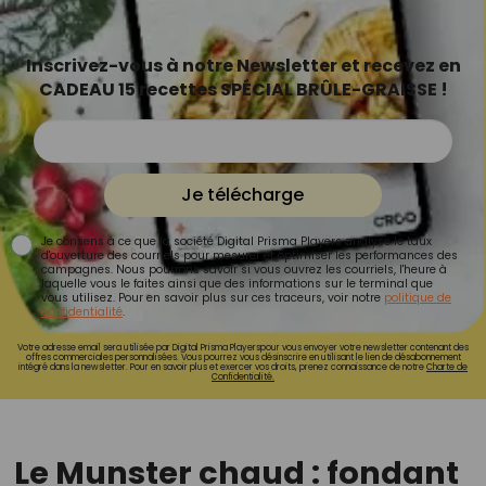
Inscrivez-vous à notre Newsletter et recevez en
CADEAU 15 recettes SPÉCIAL BRÛLE-GRAISSE !
Je télécharge
Je consens à ce que la société Digital Prisma Players analyse le taux
d'ouverture des courriels pour mesurer et optimiser les performances des
campagnes. Nous pourrons savoir si vous ouvrez les courriels, l'heure à
laquelle vous le faites ainsi que des informations sur le terminal que
vous utilisez. Pour en savoir plus sur ces traceurs, voir notre
politique de
confidentialité
.
Votre adresse email sera utilisée par Digital Prisma Playerspour vous envoyer votre newsletter contenant des
offres commerciales personnalisées. Vous pourrez vous désinscrire en utilisant le lien de désabonnement
intégré dans la newsletter. Pour en savoir plus et exercer vos droits, prenez connaissance de notre
Charte de
Confidentialité.
Le Munster chaud : fondant