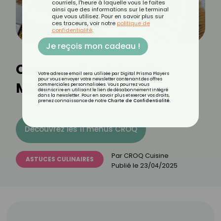
courriels, l'heure à laquelle vous le faites
ainsi que des informations sur le terminal
que vous utilisez. Pour en savoir plus sur
ces traceurs, voir notre
politique de
confidentialité
.
Je reçois mon cadeau !
Comment cuisiner le
Votre adresse email sera utilisée par Digital Prisma Players
pour vous envoyer votre newsletter contenant des offres
Munster ?
commerciales personnalisées. Vous pourrez vous
désinscrire en utilisant le lien de désabonnement intégré
dans la newsletter. Pour en savoir plus et exercer vos droits,
prenez connaissance de notre
Charte de Confidentialité
.
Découvrez les 11 menus CROQ
Par
CROQ Cuisine
ASTUCES CULINAIRES
Publié le
23/04/2025