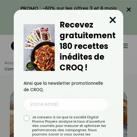
×
PROMO : -60% sur les offres 3 et 6 mois
×
avec le code CROQ60
Recevez
VOIR LA PROMO
gratuitement
180 recettes
inédites de
Accueil
Actus
Astuces Culinaires
CROQ !
Comment Cuisiner Le Munster ?
Ainsi que la newsletter promotionnelle
de CROQ.
Je consens à ce que la société Digital
Prisma Players analyse le taux d'ouverture
des courriels pour mesurer et optimiser les
performances des campagnes. Nous
pourrons savoir si vous ouvrez les