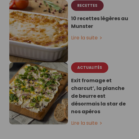
RECETTES
10 recettes légères au
Munster
Lire la suite
ACTUALITÉS
Exit fromage et
charcut’, la planche
de beurre est
désormais la star de
nos apéros
Lire la suite