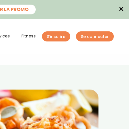
×
R LA PROMO
vices
Fitness
S'inscrire
Se connecter