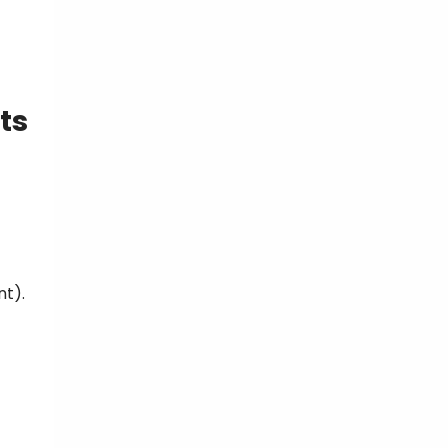
ts
nt).