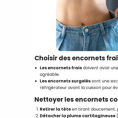
Choisir des encornets fra
Les encornets frais
doivent avoir un
agréable.
Les encornets surgelés
sont une exce
réfrigérateur avant la cuisson pour évi
Nettoyer les encornets c
Retirer la tête
en tirant doucement, p
Détacher la plume cartilagineuse
(