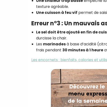
Une chaleur trop basse
empêche la r
texture agréable.
Une cuisson à feu vif
permet de saisi
Erreur n°3 : Un mauvais 
Le sel doit être ajouté en fin de cui
durcisse la chair.
Les
marinades
à base d’acidité (citr
frais pendant
30 minutes à 1 heure
av
Les encornets : bienfaits, calories et utili