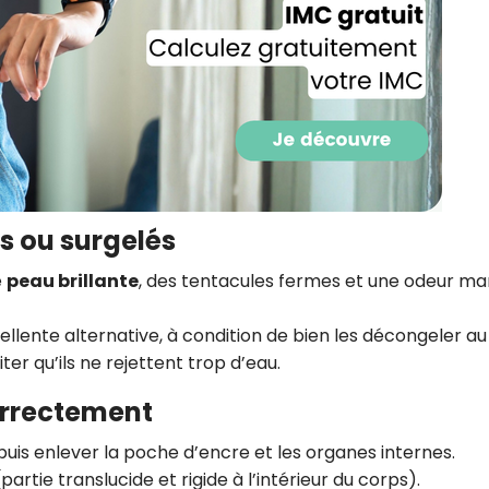
CROQ.
Je consens à ce que la société Digi
Prisma Players analyse le taux d'ou
des courriels pour mesurer et optim
performances des campagnes. No
pourrons savoir si vous ouvrez les co
l'heure à laquelle vous le faites ains
is ou surgelés
des informations sur le terminal qu
utilisez. Pour en savoir plus sur ces 
voir notre
politique de confidentialit
e
peau brillante
, des tentacules fermes et une odeur ma
Je reçois mon cadeau !
llente alternative, à condition de bien les décongeler au
ter qu’ils ne rejettent trop d’eau.
Votre adresse email sera utilisée par Digital Prisma Playe
envoyer votre newsletter contenant des offres commercial
orrectement
personnalisées. Vous pourrez vous désinscrire en utilisan
désabonnement intégré dans la newsletter. Pour en savoi
exercer vos droits, prenez connaissance de notre
Charte 
Confidentialité
.
uis enlever la poche d’encre et les organes internes.
partie translucide et rigide à l’intérieur du corps).