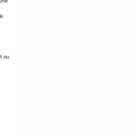
 une
é.
t au