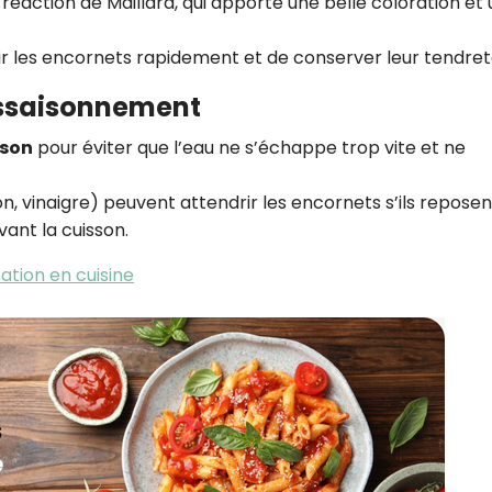
éaction de Maillard, qui apporte une belle coloration et
r les encornets rapidement et de conserver leur tendret
assaisonnement
sson
pour éviter que l’eau ne s’échappe trop vite et ne
on, vinaigre) peuvent attendrir les encornets s’ils reposen
ant la cuisson.
sation en cuisine