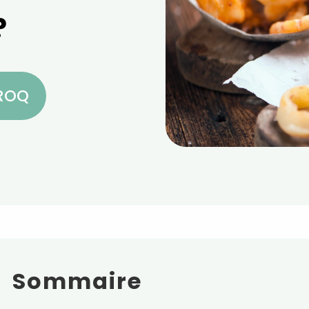
?
CROQ
Sommaire