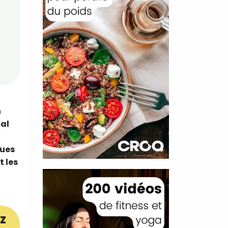
n
mal
ques
t les
z