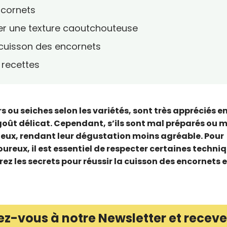
encornets
iter une texture caoutchouteuse
 cuisson des encornets
recettes
 ou seiches selon les variétés, sont très appréciés e
 goût délicat. Cependant, s’ils sont mal préparés ou 
teux, rendant leur dégustation moins agréable. Pour
ureux, il est essentiel de respecter certaines techni
z les secrets pour réussir la cuisson des encornets e
ez-vous à notre Newsletter et receve