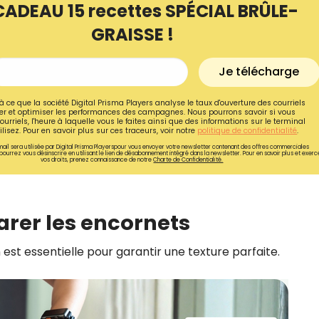
CADEAU 15 recettes SPÉCIAL BRÛLE-
GRAISSE !
Je télécharge
à ce que la société Digital Prisma Players analyse le taux d'ouverture des courriels
r et optimiser les performances des campagnes. Nous pourrons savoir si vous
ourriels, l'heure à laquelle vous le faites ainsi que des informations sur le terminal
lisez. Pour en savoir plus sur ces traceurs, voir notre
politique de confidentialité
.
ail sera utilisée par Digital Prisma Playerspour vous envoyer votre newsletter contenant des offres commerciales
pourrez vous désinscrire en utilisant le lien de désabonnement intégré dans la newsletter. Pour en savoir plus et exerc
vos droits, prenez connaissance de notre
Charte de Confidentialité.
parer les encornets
Recevez gratuitemen
est essentielle pour garantir une texture parfaite.
recettes inédites de
!
Ainsi que la newsletter promotio