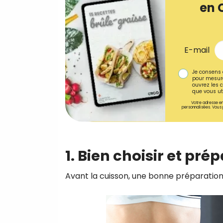
en 
E-mail
Je consens 
pour mesure
ouvrez les c
que vous uti
Votre adresse em
personnalisées. Vous 
1. Bien choisir et pré
Avant la cuisson, une bonne préparation 