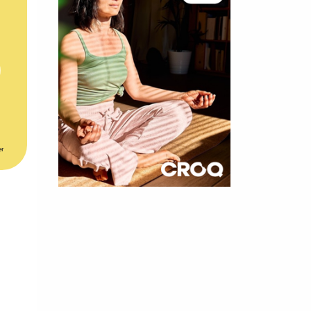
er
×
t 180
 CROQ
nnelle de