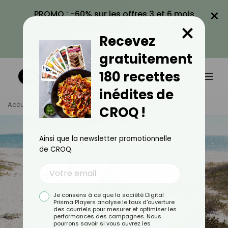
×
PROMO : -60% sur les offres 3 et 6 mois
×
avec le code CROQ60
Recevez
VOIR LA PROMO
gratuitement
180 recettes
inédites de
Accueil
Tag
Août
CROQ !
Ainsi que la newsletter promotionnelle
de CROQ.
Je consens à ce que la société Digital
Prisma Players analyse le taux d'ouverture
des courriels pour mesurer et optimiser les
performances des campagnes. Nous
pourrons savoir si vous ouvrez les