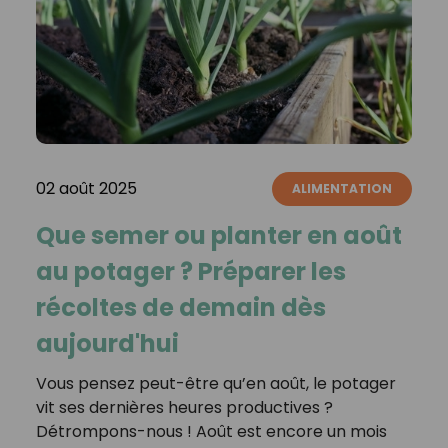
02 août 2025
ALIMENTATION
Que semer ou planter en août
au potager ? Préparer les
récoltes de demain dès
aujourd'hui
Vous pensez peut-être qu’en août, le potager
vit ses dernières heures productives ?
Détrompons-nous ! Août est encore un mois