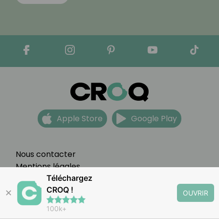
Apple Store
Google Play
Nous contacter
Mentions légales
Partenariats
Téléchargez
CROQ !
CGV
✕
OUVRIR
FAQ
100k+
Préférences cookies