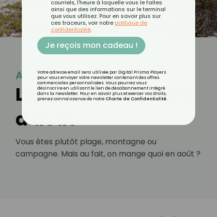
courriels, l'heure à laquelle vous le faites
ainsi que des informations sur le terminal
que vous utilisez. Pour en savoir plus sur
ces traceurs, voir notre
politique de
confidentialité
.
Je reçois mon cadeau !
Août
Votre adresse email sera utilisée par Digital Prisma Players
pour vous envoyer votre newsletter contenant des offres
commerciales personnalisées. Vous pourrez vous
Les plaisirs du mois
désinscrire en utilisant le lien de désabonnement intégré
dans la newsletter. Pour en savoir plus et exercer vos droits,
prenez connaissance de notre
Charte de Confidentialité
.
d'août
Vous êtes plutôt plage, montagne ou
campagne. Mais au fait, on mange quoi en août ?