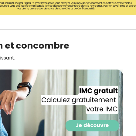
ail sera utilisée par Digital Prisma Playerspour vous envoyer votre newsletter contenant des offres commerciales
CROQ.
pourrez vous désinscrire en utilisant le lien de désabonnement intégré dans la newsletter. Pour en savoir plus et exerc
vos droits, prenez connaissance de notre
Charte de Confidentialité.
Je consens à ce que la société Digi
Prisma Players analyse le taux d'ou
n et concombre
des courriels pour mesurer et optim
performances des campagnes. No
pourrons savoir si vous ouvrez les co
issant.
l'heure à laquelle vous le faites ains
des informations sur le terminal qu
utilisez. Pour en savoir plus sur ces 
voir notre
politique de confidentialit
Je reçois mon cadeau !
Votre adresse email sera utilisée par Digital Prisma Playe
envoyer votre newsletter contenant des offres commercial
personnalisées. Vous pourrez vous désinscrire en utilisan
désabonnement intégré dans la newsletter. Pour en savoi
exercer vos droits, prenez connaissance de notre
Charte 
Confidentialité
.