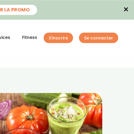
×
R LA PROMO
vices
Fitness
S'inscrire
Se connecter