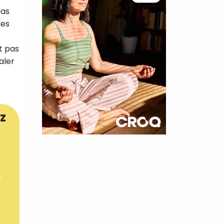
pas
les
t pas
aler
z
×
t 180
 CROQ
nnelle de