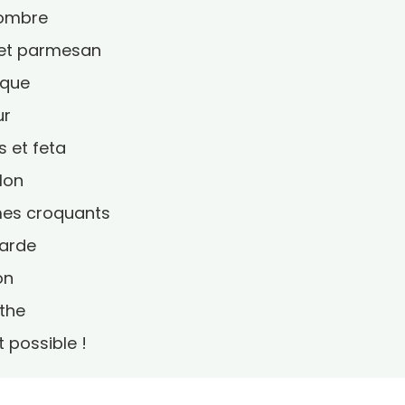
combre
 et parmesan
èque
ur
 et feta
lon
umes croquants
tarde
on
the
 possible !