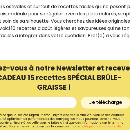
rs estivales et surtout de recettes faciles qui ne pèsent 
 saison idéale pour se régaler avec des plats colorés, simp
 soin de sa silhouette. Vous cherchez des idées originales
Voici 10 recettes d’août légères et savoureuses qui ne fon
t faciles à intégrer dans votre quotidien. Prêt(e) à vous rég
ez-vous à notre Newsletter et receve
CADEAU 15 recettes SPÉCIAL BRÛLE-
GRAISSE !
Recevez gratuitemen
Je télécharge
recettes inédites de
!
à ce que la société Digital Prisma Players analyse le taux d'ouverture des courriels
r et optimiser les performances des campagnes. Nous pourrons savoir si vous
ourriels, l'heure à laquelle vous le faites ainsi que des informations sur le terminal
lisez. Pour en savoir plus sur ces traceurs, voir notre
politique de confidentialité
.
Ainsi que la newsletter promotio