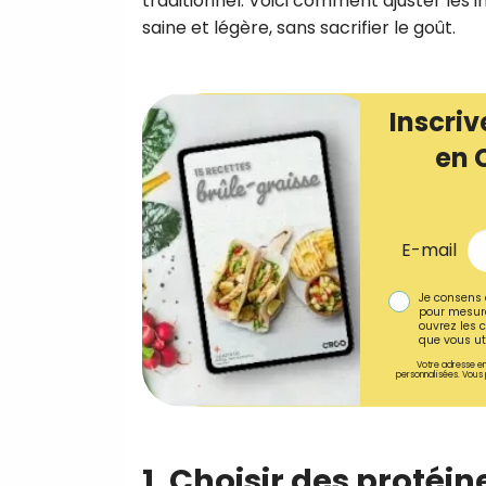
traditionnel. Voici comment ajuster les 
saine et légère, sans sacrifier le goût.
Inscriv
en 
E-mail
Je consens 
pour mesure
ouvrez les c
que vous uti
Votre adresse em
personnalisées. Vous 
1. Choisir des protéi