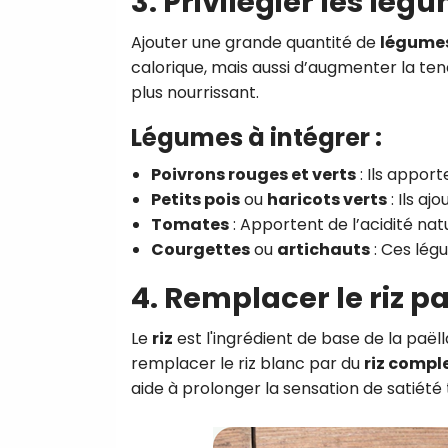
3. Privilégier les lég
Ajouter une grande quantité de
légume
calorique, mais aussi d’augmenter la tene
plus nourrissant.
Légumes à intégrer :
Poivrons rouges et verts
: Ils apport
Petits pois
ou
haricots verts
: Ils aj
Tomates
: Apportent de l’acidité na
Courgettes
ou
artichauts
: Ces légu
4. Remplacer le riz p
Le
riz
est l'ingrédient de base de la paëll
remplacer le riz blanc par du
riz compl
aide à prolonger la sensation de satiét