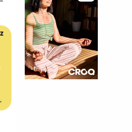
us
z
×
t 180
er
 CROQ
nnelle de