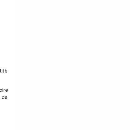
tité
aire
s de