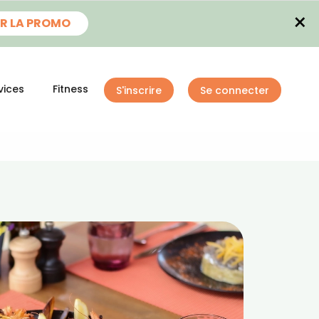
×
R LA PROMO
vices
Fitness
S'inscrire
Se connecter