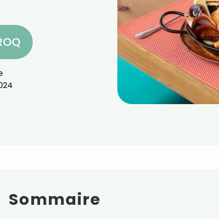
CROQ
e
024
Sommaire