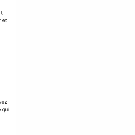
rt
r et
uvez
 qui