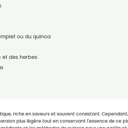
s
complet ou du quinoa
s et des herbes
ux
ique, riche en saveurs et souvent consistant. Cependant, 
 version plus légère tout en conservant l'essence de ce pl