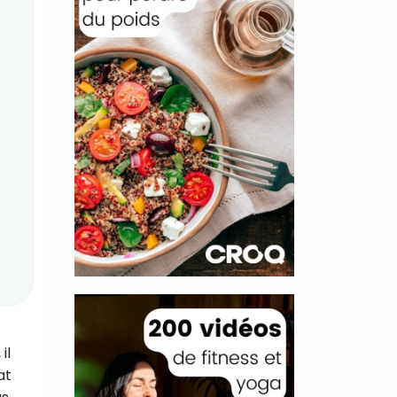
il
at