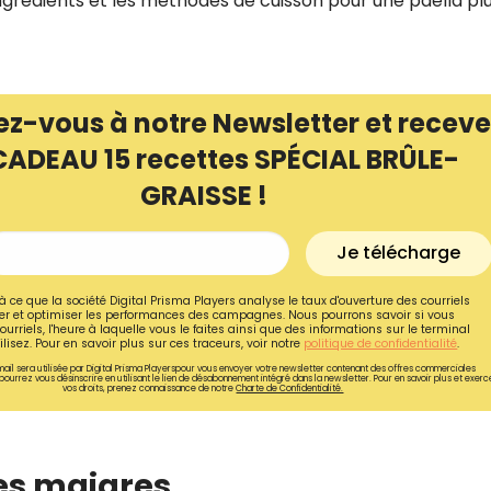
ingrédients et les méthodes de cuisson pour une paëlla pl
ez-vous à notre Newsletter et receve
CADEAU 15 recettes SPÉCIAL BRÛLE-
GRAISSE !
Je télécharge
à ce que la société Digital Prisma Players analyse le taux d'ouverture des courriels
r et optimiser les performances des campagnes. Nous pourrons savoir si vous
ourriels, l'heure à laquelle vous le faites ainsi que des informations sur le terminal
lisez. Pour en savoir plus sur ces traceurs, voir notre
politique de confidentialité
.
Recevez gratuitemen
ail sera utilisée par Digital Prisma Playerspour vous envoyer votre newsletter contenant des offres commerciales
pourrez vous désinscrire en utilisant le lien de désabonnement intégré dans la newsletter. Pour en savoir plus et exerc
vos droits, prenez connaissance de notre
Charte de Confidentialité.
recettes inédites de
!
nes maigres
Ainsi que la newsletter promotio