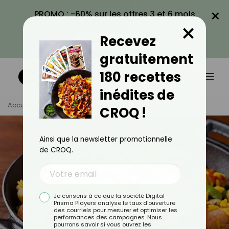
×
PROMO : -60% sur les offres 3 et 6 mois
×
avec le code CROQ60
Recevez
VOIR LA PROMO
gratuitement
180 recettes
inédites de
Accueil
Tag
Cuisine Espagnole
CROQ !
Ainsi que la newsletter promotionnelle
de CROQ.
Je consens à ce que la société Digital
Prisma Players analyse le taux d'ouverture
des courriels pour mesurer et optimiser les
performances des campagnes. Nous
pourrons savoir si vous ouvrez les