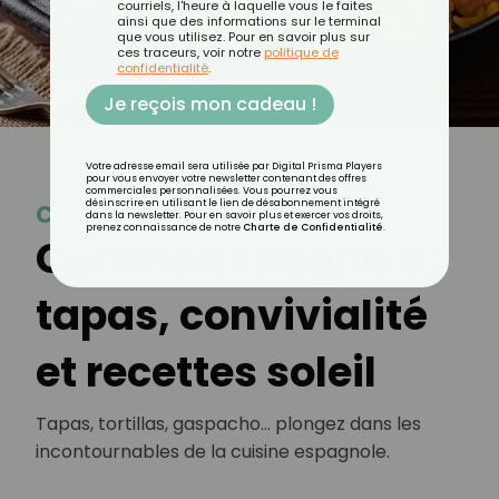
courriels, l'heure à laquelle vous le faites
ainsi que des informations sur le terminal
que vous utilisez. Pour en savoir plus sur
ces traceurs, voir notre
politique de
confidentialité
.
Je reçois mon cadeau !
Votre adresse email sera utilisée par Digital Prisma Players
pour vous envoyer votre newsletter contenant des offres
commerciales personnalisées. Vous pourrez vous
désinscrire en utilisant le lien de désabonnement intégré
Cuisine espagnole
dans la newsletter. Pour en savoir plus et exercer vos droits,
prenez connaissance de notre
Charte de Confidentialité
.
Cuisine espagnole :
tapas, convivialité
et recettes soleil
Tapas, tortillas, gaspacho… plongez dans les
incontournables de la cuisine espagnole.