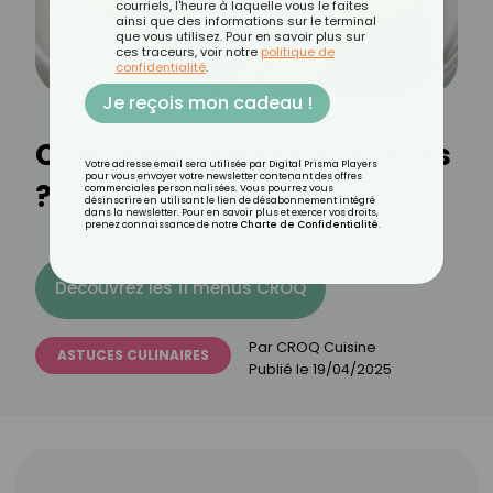
courriels, l'heure à laquelle vous le faites
ainsi que des informations sur le terminal
que vous utilisez. Pour en savoir plus sur
ces traceurs, voir notre
politique de
confidentialité
.
Je reçois mon cadeau !
Comment dorer sans œufs
Votre adresse email sera utilisée par Digital Prisma Players
pour vous envoyer votre newsletter contenant des offres
?
commerciales personnalisées. Vous pourrez vous
désinscrire en utilisant le lien de désabonnement intégré
dans la newsletter. Pour en savoir plus et exercer vos droits,
prenez connaissance de notre
Charte de Confidentialité
.
Découvrez les 11 menus CROQ
Par
CROQ Cuisine
ASTUCES CULINAIRES
Publié le
19/04/2025