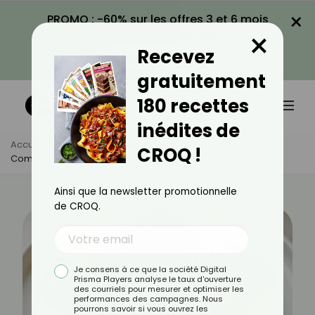
×
PROMO : -60% sur les offres 3 et 6 mois
×
avec le code CROQ60
Recevez
VOIR LA PROMO
gratuitement
180 recettes
inédites de
Accueil
Actus
Astuces Culinaires
CROQ !
Comment Dorer Sans Œufs ?
Ainsi que la newsletter promotionnelle
de CROQ.
Je consens à ce que la société Digital
Prisma Players analyse le taux d'ouverture
des courriels pour mesurer et optimiser les
performances des campagnes. Nous
pourrons savoir si vous ouvrez les