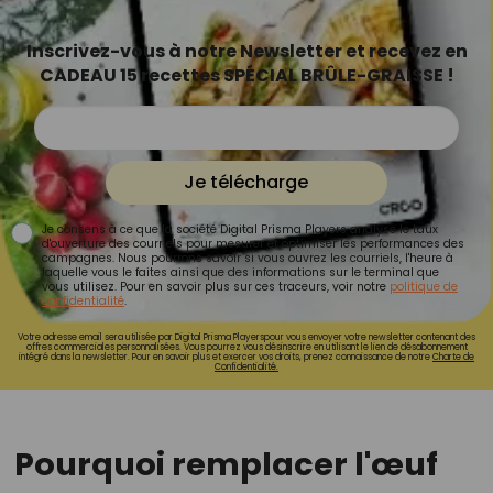
Inscrivez-vous à notre Newsletter et recevez en
CADEAU 15 recettes SPÉCIAL BRÛLE-GRAISSE !
Je télécharge
Je consens à ce que la société Digital Prisma Players analyse le taux
d'ouverture des courriels pour mesurer et optimiser les performances des
campagnes. Nous pourrons savoir si vous ouvrez les courriels, l'heure à
laquelle vous le faites ainsi que des informations sur le terminal que
vous utilisez. Pour en savoir plus sur ces traceurs, voir notre
politique de
confidentialité
.
Votre adresse email sera utilisée par Digital Prisma Playerspour vous envoyer votre newsletter contenant des
offres commerciales personnalisées. Vous pourrez vous désinscrire en utilisant le lien de désabonnement
intégré dans la newsletter. Pour en savoir plus et exercer vos droits, prenez connaissance de notre
Charte de
Confidentialité.
Pourquoi remplacer l'œuf