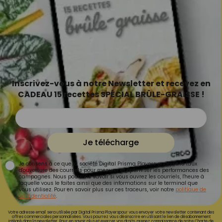
Inscrivez-vous à notre Newsletter et recevez en
CADEAU 15 recettes SPÉCIAL BRÛLE-GRAISSE !
Je télécharge
Je consens à ce que la société Digital Prisma Players analyse le taux
d'ouverture des courriels pour mesurer et optimiser les performances des
campagnes. Nous pourrons savoir si vous ouvrez les courriels, l'heure à
laquelle vous le faites ainsi que des informations sur le terminal que
vous utilisez. Pour en savoir plus sur ces traceurs, voir notre
politique de
confidentialité
.
Votre adresse email sera utilisée par Digital Prisma Playerspour vous envoyer votre newsletter contenant des
offres commerciales personnalisées. Vous pourrez vous désinscrire en utilisant le lien de désabonnement
intégré dans la newsletter. Pour en savoir plus et exercer vos droits, prenez connaissance de notre
Charte de