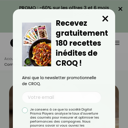
×
PROMO : -60% sur les offres 3 et 6 mois
×
avec le code CROQ60
Recevez
VOIR LA PROMO
gratuitement
180 recettes
inédites de
Accueil
Actus
Astuces Culinaires
CROQ !
Comment Éplucher De L’ail Très Facilement ?
Ainsi que la newsletter promotionnelle
de CROQ.
Je consens à ce que la société Digital
Prisma Players analyse le taux d'ouverture
des courriels pour mesurer et optimiser les
performances des campagnes. Nous
pourrons savoir si vous ouvrez les