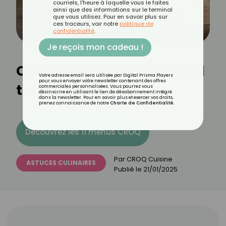
courriels, l'heure à laquelle vous le faites
ainsi que des informations sur le terminal
que vous utilisez. Pour en savoir plus sur
ces traceurs, voir notre
politique de
confidentialité
.
Je reçois mon cadeau !
Comment éplucher de l’ail
Votre adresse email sera utilisée par Digital Prisma Players
pour vous envoyer votre newsletter contenant des offres
très facilement ?
commerciales personnalisées. Vous pourrez vous
désinscrire en utilisant le lien de désabonnement intégré
dans la newsletter. Pour en savoir plus et exercer vos droits,
prenez connaissance de notre
Charte de Confidentialité
.
Découvrez les 11 menus CROQ
Par
CROQ Cuisine
ASTUCES CULINAIRES
Publié le
21/01/2025