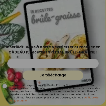
Inscrivez-vous à notre Newsletter et recevez en
CADEAU 15 recettes SPÉCIAL BRÛLE-GRAISSE !
Je télécharge
Je consens à ce que la société Digital Prisma Players analyse le taux
d'ouverture des courriels pour mesurer et optimiser les performances des
campagnes. Nous pourrons savoir si vous ouvrez les courriels, l'heure à
laquelle vous le faites ainsi que des informations sur le terminal que
vous utilisez. Pour en savoir plus sur ces traceurs, voir notre
politique de
confidentialité
.