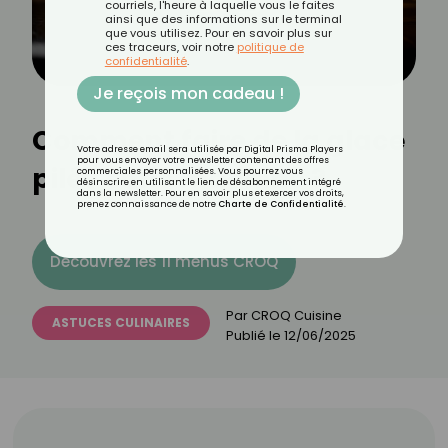
courriels, l'heure à laquelle vous le faites
ainsi que des informations sur le terminal
que vous utilisez. Pour en savoir plus sur
ces traceurs, voir notre
politique de
confidentialité
.
Je reçois mon cadeau !
Comment faire de la glace
Votre adresse email sera utilisée par Digital Prisma Players
pour vous envoyer votre newsletter contenant des offres
pilée sans machine ?
commerciales personnalisées. Vous pourrez vous
désinscrire en utilisant le lien de désabonnement intégré
dans la newsletter. Pour en savoir plus et exercer vos droits,
prenez connaissance de notre
Charte de Confidentialité
.
Découvrez les 11 menus CROQ
Par
CROQ Cuisine
ASTUCES CULINAIRES
Publié le
12/06/2025