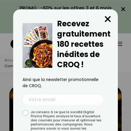
×
PROMO : -60% sur les offres 3 et 6 mois
×
avec le code CROQ60
Recevez
VOIR LA PROMO
gratuitement
180 recettes
inédites de
Accueil
Actus
Astuces Culinaires
CROQ !
Comment Faire De La Glace Pilée Sans Machine ?
Ainsi que la newsletter promotionnelle
de CROQ.
Je consens à ce que la société Digital
Prisma Players analyse le taux d'ouverture
des courriels pour mesurer et optimiser les
performances des campagnes. Nous
pourrons savoir si vous ouvrez les