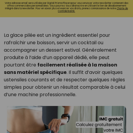
Votre adresse email sera utilisée par Digital Prisma Playerspour vous envoyer votre newsletter contenant des
offres commerciales personnalisées. Vous pourrez vous désinscrire en utilisant le lien de désabonnement
intégré dans la newsletter. Pour en savoir plus et exercer vos droits, prenez connaissance de notre
Charte de
Confidentialité.
La glace pilée est un ingrédient essentiel pour
rafraîchir une boisson, servir un cocktail ou
accompagner un dessert estival. Généralement
produite à l’aide d’un appareil dédié, elle peut
pourtant être
facilement réalisée à la maison
sans matériel spécifique
. Il suffit d’avoir quelques
ustensiles courants et de respecter quelques règles
simples pour obtenir un résultat comparable à celui
d’une machine professionnelle.