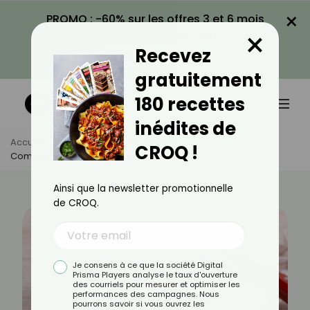
×
PROMO : -60% sur les offres 3 et 6 mois
×
avec le code CROQ60
Recevez
VOIR LA PROMO
gratuitement
180 recettes
inédites de
Accueil
Actus
Astuces Culinaires
CROQ !
Comment Faire Des Cannellonis Maison ?
Ainsi que la newsletter promotionnelle
de CROQ.
Je consens à ce que la société Digital
Prisma Players analyse le taux d'ouverture
des courriels pour mesurer et optimiser les
performances des campagnes. Nous
pourrons savoir si vous ouvrez les