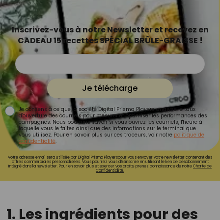
Inscrivez-vous à notre Newsletter et recevez en
CADEAU 15 recettes SPÉCIAL BRÛLE-GRAISSE !
Je télécharge
Je consens à ce que la société Digital Prisma Players analyse le taux
d'ouverture des courriels pour mesurer et optimiser les performances des
campagnes. Nous pourrons savoir si vous ouvrez les courriels, l'heure à
laquelle vous le faites ainsi que des informations sur le terminal que
vous utilisez. Pour en savoir plus sur ces traceurs, voir notre
politique de
confidentialité
.
Votre adresse email sera utilisée par Digital Prisma Playerspour vous envoyer votre newsletter contenant des
offres commerciales personnalisées. Vous pourrez vous désinscrire en utilisant le lien de désabonnement
intégré dans la newsletter. Pour en savoir plus et exercer vos droits, prenez connaissance de notre
Charte de
Confidentialité.
1. Les ingrédients pour des