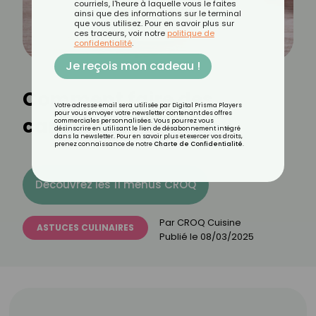
courriels, l'heure à laquelle vous le faites
ainsi que des informations sur le terminal
que vous utilisez. Pour en savoir plus sur
ces traceurs, voir notre
politique de
confidentialité
.
Je reçois mon cadeau !
Comment faire des
Votre adresse email sera utilisée par Digital Prisma Players
pour vous envoyer votre newsletter contenant des offres
cannellonis maison ?
commerciales personnalisées. Vous pourrez vous
désinscrire en utilisant le lien de désabonnement intégré
dans la newsletter. Pour en savoir plus et exercer vos droits,
prenez connaissance de notre
Charte de Confidentialité
.
Découvrez les 11 menus CROQ
Par
CROQ Cuisine
ASTUCES CULINAIRES
Publié le
08/03/2025