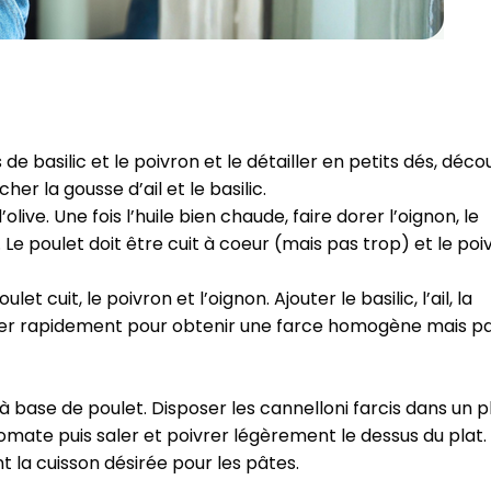
CROQ.
Je consens à ce que la société Digi
Prisma Players analyse le taux d'ou
de basilic et le poivron et le détailler en petits dés, déc
des courriels pour mesurer et optim
performances des campagnes. No
her la gousse d’ail et le basilic.⁣
pourrons savoir si vous ouvrez les co
olive. Une fois l’huile bien chaude, faire dorer l’oignon, le
l'heure à laquelle vous le faites ains
des informations sur le terminal qu
 Le poulet doit être cuit à coeur (mais pas trop) et le poi
utilisez. Pour en savoir plus sur ces 
voir notre
politique de confidentialit
t cuit, le poivron et l’oignon. Ajouter le basilic, l’ail, la
Je reçois mon cadeau !
ixer rapidement pour obtenir une farce homogène mais p
Votre adresse email sera utilisée par Digital Prisma Playe
envoyer votre newsletter contenant des offres commercial
à base de poulet. Disposer les cannelloni farcis dans un p
personnalisées. Vous pourrez vous désinscrire en utilisan
désabonnement intégré dans la newsletter. Pour en savoi
 tomate puis saler et poivrer légèrement le dessus du plat.
exercer vos droits, prenez connaissance de notre
Charte 
Confidentialité
.
 la cuisson désirée pour les pâtes.⁣