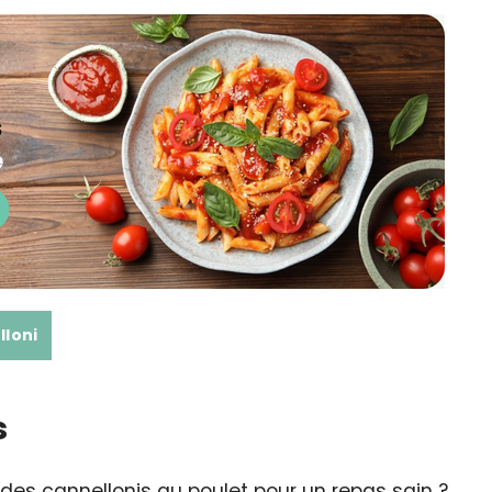
lloni
s
es cannellonis au poulet pour un repas sain ?