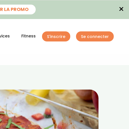
×
R LA PROMO
vices
Fitness
S'inscrire
Se connecter