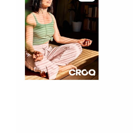
×
t 180
 CROQ
nnelle de