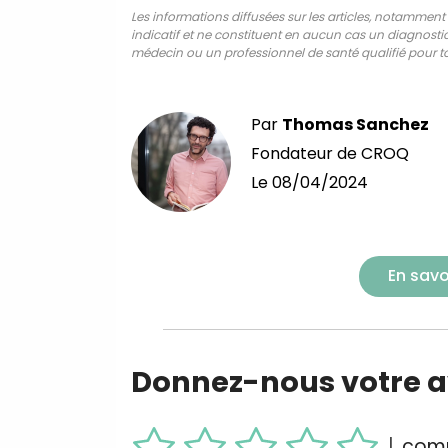
Les informations diffusées sur les articles, notamment ce
indicatif et ne constituent en aucun cas un diagnostic,
médecin ou un professionnel de santé qualifié pour to
Par
Thomas Sanchez
Fondateur de CROQ
Le
08/04/2024
En savo
Donnez-nous votre av
|
comm