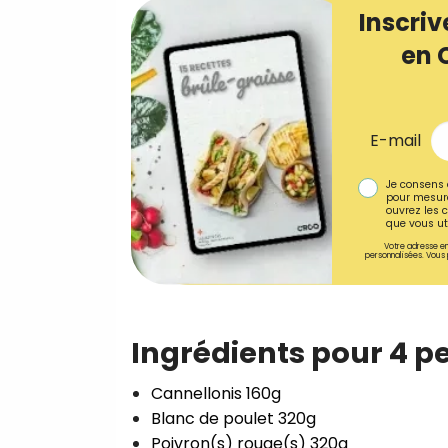
Inscriv
en 
E-mail
Je consens 
pour mesure
ouvrez les c
que vous uti
Votre adresse em
personnalisées. Vous 
Ingrédients pour 4 p
Cannellonis 160g⁣
Blanc de poulet 320g⁣
Poivron(s) rouge(s) 320g⁣