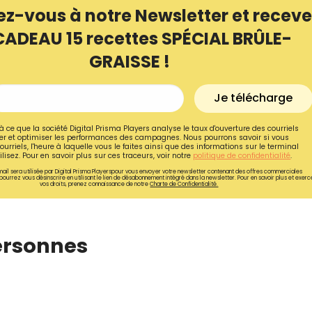
ez-vous à notre Newsletter et receve
CADEAU 15 recettes SPÉCIAL BRÛLE-
GRAISSE !
Je télécharge
à ce que la société Digital Prisma Players analyse le taux d'ouverture des courriels
r et optimiser les performances des campagnes. Nous pourrons savoir si vous
ourriels, l'heure à laquelle vous le faites ainsi que des informations sur le terminal
lisez. Pour en savoir plus sur ces traceurs, voir notre
politique de confidentialité
.
ail sera utilisée par Digital Prisma Playerspour vous envoyer votre newsletter contenant des offres commerciales
pourrez vous désinscrire en utilisant le lien de désabonnement intégré dans la newsletter. Pour en savoir plus et exerc
vos droits, prenez connaissance de notre
Charte de Confidentialité.
ersonnes