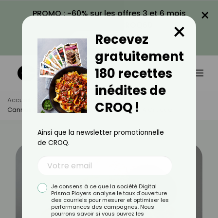
×
PROMO : -60% sur les offres 3 et 6 mois
×
avec le code CROQ60
Recevez
VOIR LA PROMO
gratuitement
180 recettes
inédites de
Accueil
Actus
Recettes
CROQ !
Cannoli Siciliens : La Recette Traditionnelle À Croquer
Ainsi que la newsletter promotionnelle
de CROQ.
Je consens à ce que la société Digital
Prisma Players analyse le taux d'ouverture
des courriels pour mesurer et optimiser les
performances des campagnes. Nous
pourrons savoir si vous ouvrez les