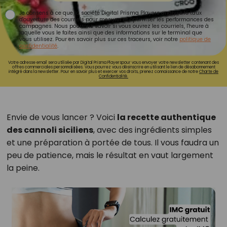
Je consens à ce que la société Digital Prisma Players analyse le taux
d'ouverture des courriels pour mesurer et optimiser les performances des
campagnes. Nous pourrons savoir si vous ouvrez les courriels, l'heure à
laquelle vous le faites ainsi que des informations sur le terminal que
vous utilisez. Pour en savoir plus sur ces traceurs, voir notre
politique de
confidentialité
.
Votre adresse email sera utilisée par Digital Prisma Playerspour vous envoyer votre newsletter contenant des
offres commerciales personnalisées. Vous pourrez vous désinscrire en utilisant le lien de désabonnement
intégré dans la newsletter. Pour en savoir plus et exercer vos droits, prenez connaissance de notre
Charte de
Confidentialité.
Envie de vous lancer ? Voici
la recette authentique
des cannoli siciliens
, avec des ingrédients simples
et une préparation à portée de tous. Il vous faudra un
peu de patience, mais le résultat en vaut largement
la peine.