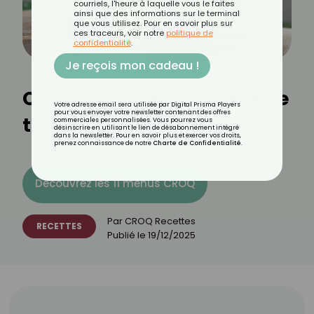
courriels, l'heure à laquelle vous le faites
ainsi que des informations sur le terminal
que vous utilisez. Pour en savoir plus sur
ces traceurs, voir notre
politique de
confidentialité
.
Je reçois mon cadeau !
Cannoli siciliens : la recette
Votre adresse email sera utilisée par Digital Prisma Players
pour vous envoyer votre newsletter contenant des offres
traditionnelle à croquer
commerciales personnalisées. Vous pourrez vous
désinscrire en utilisant le lien de désabonnement intégré
dans la newsletter. Pour en savoir plus et exercer vos droits,
prenez connaissance de notre
Charte de Confidentialité
.
Découvrez les 11 menus CROQ
Par
CROQ Recettes
RECETTES
Publié le
19/12/2025