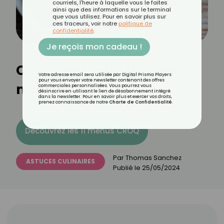
courriels, l'heure à laquelle vous le faites
ainsi que des informations sur le terminal
que vous utilisez. Pour en savoir plus sur
ces traceurs, voir notre
politique de
confidentialité
.
Je reçois mon cadeau !
Comment faire des nems
Votre adresse email sera utilisée par Digital Prisma Players
pour vous envoyer votre newsletter contenant des offres
maison ?
commerciales personnalisées. Vous pourrez vous
désinscrire en utilisant le lien de désabonnement intégré
dans la newsletter. Pour en savoir plus et exercer vos droits,
prenez connaissance de notre
Charte de Confidentialité
.
Découvrez les 11 menus CROQ
Par
Thomas Sanchez
ASTUCES CULINAIRES
Publié le
25/05/2024