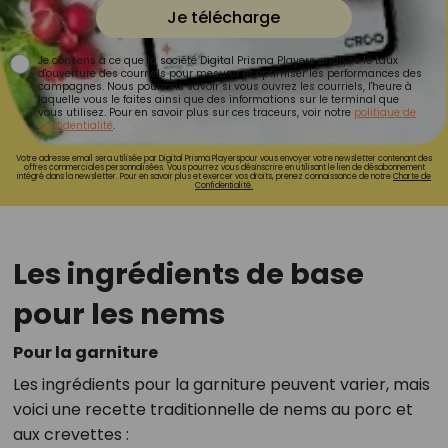
Je télécharge
Je consens à ce que la société Digital Prisma Players analyse le taux
d'ouverture des courriels pour mesurer et optimiser les performances des
campagnes. Nous pourrons savoir si vous ouvrez les courriels, l'heure à
laquelle vous le faites ainsi que des informations sur le terminal que
vous utilisez. Pour en savoir plus sur ces traceurs, voir notre
politique de
confidentialité
.
Votre adresse email sera utilisée par Digital Prisma Playerspour vous envoyer votre newsletter contenant des
offres commerciales personnalisées. Vous pourrez vous désinscrire en utilisant le lien de désabonnement
intégré dans la newsletter. Pour en savoir plus et exercer vos droits, prenez connaissance de notre
Charte de
Confidentialité.
Les ingrédients de base
pour les nems
Pour la garniture
Les ingrédients pour la garniture peuvent varier, mais
voici une recette traditionnelle de nems au porc et
aux crevettes :