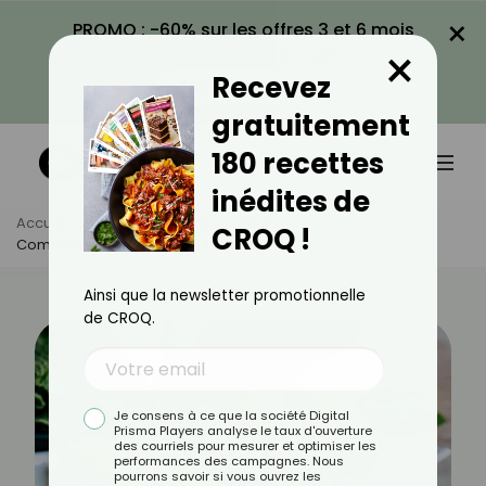
×
PROMO : -60% sur les offres 3 et 6 mois
×
avec le code CROQ60
Recevez
VOIR LA PROMO
gratuitement
180 recettes
inédites de
Accueil
Actus
Astuces Culinaires
CROQ !
Comment Faire Des Nems Maison ?
Ainsi que la newsletter promotionnelle
de CROQ.
Je consens à ce que la société Digital
Prisma Players analyse le taux d'ouverture
des courriels pour mesurer et optimiser les
performances des campagnes. Nous
pourrons savoir si vous ouvrez les