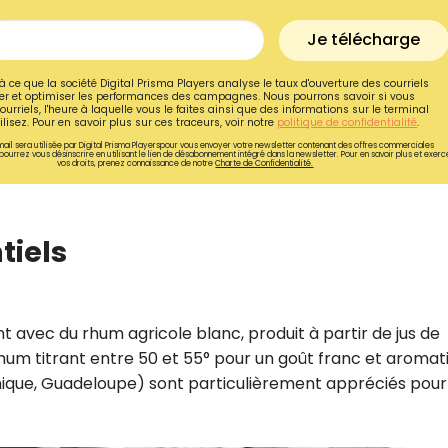
Je télécharge
à ce que la société Digital Prisma Players analyse le taux d'ouverture des courriels
r et optimiser les performances des campagnes. Nous pourrons savoir si vous
ourriels, l'heure à laquelle vous le faites ainsi que des informations sur le terminal
lisez. Pour en savoir plus sur ces traceurs, voir notre
politique de confidentialité
.
ail sera utilisée par Digital Prisma Playerspour vous envoyer votre newsletter contenant des offres commerciales
pourrez vous désinscrire en utilisant le lien de désabonnement intégré dans la newsletter. Pour en savoir plus et exerc
vos droits, prenez connaissance de notre
Charte de Confidentialité.
tiels
Recevez gratuitemen
t avec du rhum agricole blanc, produit à partir de jus de
hum titrant entre 50 et 55° pour un goût franc et aromat
recettes inédites de
inique, Guadeloupe) sont particulièrement appréciés pour
!
Ainsi que la newsletter promotio