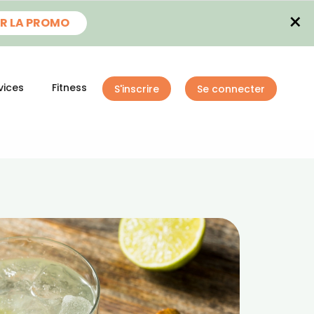
×
R LA PROMO
vices
Fitness
S'inscrire
Se connecter