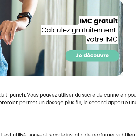
CROQ.
Je consens à ce que la société Digi
Prisma Players analyse le taux d'ou
des courriels pour mesurer et optim
performances des campagnes. No
pourrons savoir si vous ouvrez les co
l'heure à laquelle vous le faites ains
des informations sur le terminal qu
utilisez. Pour en savoir plus sur ces 
voir notre
politique de confidentialit
Je reçois mon cadeau !
e du ti’punch. Vous pouvez utiliser du sucre de canne en po
 premier permet un dosage plus fin, le second apporte un
Votre adresse email sera utilisée par Digital Prisma Playe
envoyer votre newsletter contenant des offres commercial
personnalisées. Vous pourrez vous désinscrire en utilisan
désabonnement intégré dans la newsletter. Pour en savoi
exercer vos droits, prenez connaissance de notre
Charte 
Confidentialité
.
t est utilisé, souvent sans le jus, afin de parfumer subtile