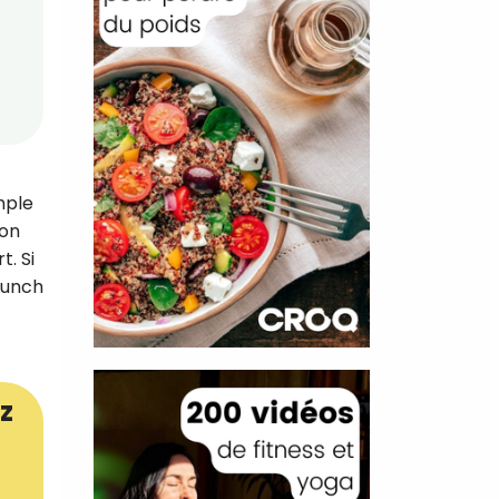
mple
ion
t. Si
’punch
z