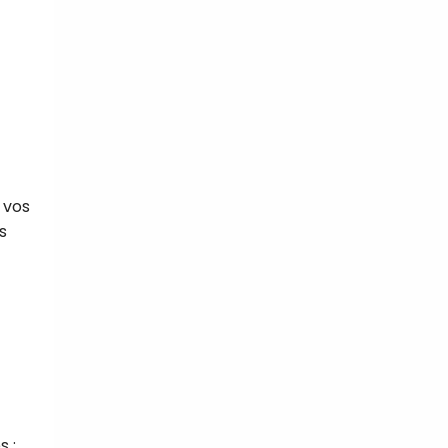
 vos
s
s :