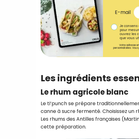
E-mail
Je consens 
pour mesure
ouvrez les c
que vous uti
Votre adresse em
personnalisées. Vous 
Les ingrédients essen
Le rhum agricole blanc
Le ti’punch se prépare traditionnellemen
canne à sucre fermenté. Choisissez un r
Les rhums des Antilles françaises (Mart
cette préparation.