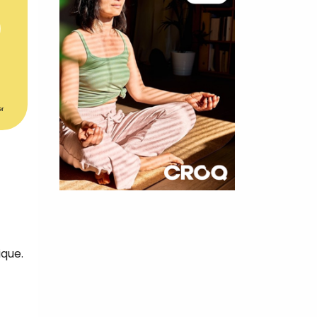
er
×
t 180
ique.
 CROQ
nnelle de