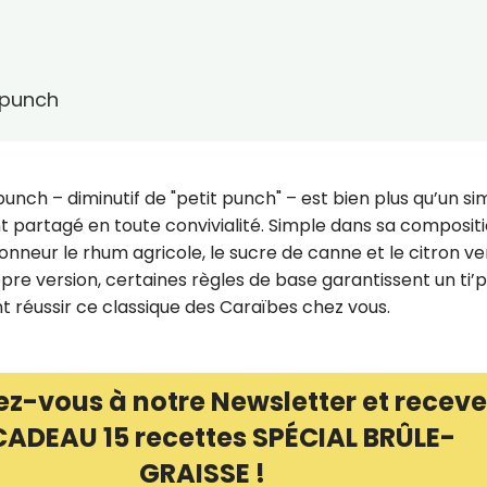
i'punch
punch – diminutif de "petit punch" – est bien plus qu’un si
vent partagé en toute convivialité. Simple dans sa composit
honneur le rhum agricole, le sucre de canne et le citron ver
opre version, certaines règles de base garantissent un ti
 réussir ce classique des Caraïbes chez vous.
ez-vous à notre Newsletter et receve
CADEAU 15 recettes SPÉCIAL BRÛLE-
GRAISSE !