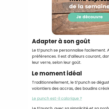
Adapter à son goût
Le ti’punch se personnalise facilement. 
préférences. Il est d’ailleurs courant, d
leur verre, selon leur goût.
Le moment idéal
Traditionnellement, le ti’punch se dégust
volontiers des accras, des boudins créole
Le punch est-il calorique ?
Le ti’punch, avec sa simplicité et sa prof