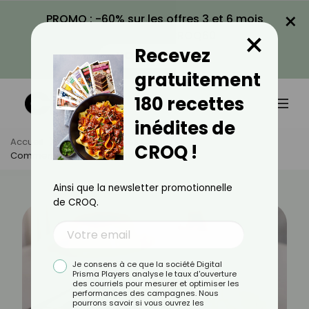
×
PROMO : -60% sur les offres 3 et 6 mois
×
avec le code CROQ60
Recevez
VOIR LA PROMO
gratuitement
180 recettes
inédites de
Accueil
Actus
Astuces Culinaires
CROQ !
Comment Faire Une Crème Renversée ?
Ainsi que la newsletter promotionnelle
de CROQ.
Je consens à ce que la société Digital
Prisma Players analyse le taux d'ouverture
des courriels pour mesurer et optimiser les
performances des campagnes. Nous
pourrons savoir si vous ouvrez les