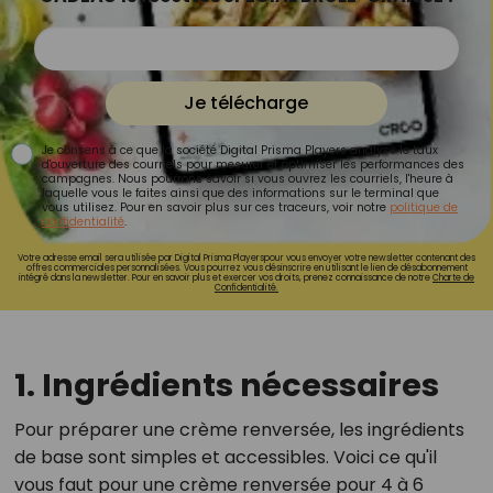
Je télécharge
Je consens à ce que la société Digital Prisma Players analyse le taux
d'ouverture des courriels pour mesurer et optimiser les performances des
campagnes. Nous pourrons savoir si vous ouvrez les courriels, l'heure à
laquelle vous le faites ainsi que des informations sur le terminal que
vous utilisez. Pour en savoir plus sur ces traceurs, voir notre
politique de
confidentialité
.
Votre adresse email sera utilisée par Digital Prisma Playerspour vous envoyer votre newsletter contenant des
offres commerciales personnalisées. Vous pourrez vous désinscrire en utilisant le lien de désabonnement
intégré dans la newsletter. Pour en savoir plus et exercer vos droits, prenez connaissance de notre
Charte de
Confidentialité.
1. Ingrédients nécessaires
Pour préparer une crème renversée, les ingrédients
de base sont simples et accessibles. Voici ce qu'il
vous faut pour une crème renversée pour 4 à 6