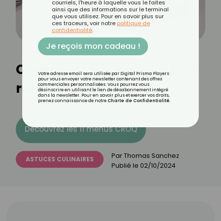
courriels, l'heure à laquelle vous le faites
ainsi que des informations sur le terminal
que vous utilisez. Pour en savoir plus sur
ces traceurs, voir notre
politique de
confidentialité
.
Je reçois mon cadeau !
Comment faire une crème
Votre adresse email sera utilisée par Digital Prisma Players
pour vous envoyer votre newsletter contenant des offres
renversée ?
commerciales personnalisées. Vous pourrez vous
désinscrire en utilisant le lien de désabonnement intégré
dans la newsletter. Pour en savoir plus et exercer vos droits,
prenez connaissance de notre
Charte de Confidentialité
.
Découvrez les 11 menus CROQ
Par
Thomas Sanchez
ASTUCES CULINAIRES
Publié le
02/10/2024