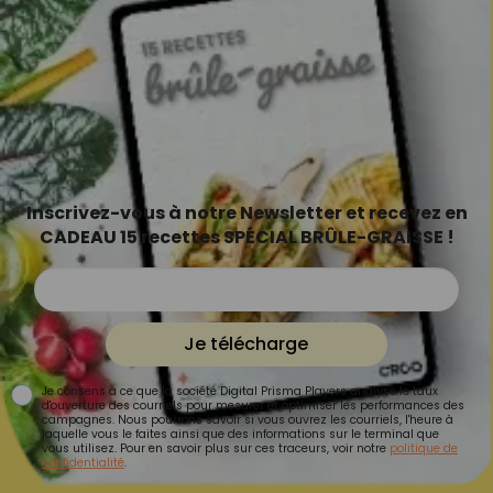
Inscrivez-vous à notre Newsletter et recevez en
CADEAU 15 recettes SPÉCIAL BRÛLE-GRAISSE !
Je télécharge
Je consens à ce que la société Digital Prisma Players analyse le taux
d'ouverture des courriels pour mesurer et optimiser les performances des
campagnes. Nous pourrons savoir si vous ouvrez les courriels, l'heure à
laquelle vous le faites ainsi que des informations sur le terminal que
vous utilisez. Pour en savoir plus sur ces traceurs, voir notre
politique de
confidentialité
.