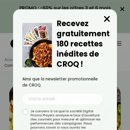
×
PROMO : -60% sur les offres 3 et 6 mois
×
avec le code CROQ60
Recevez
VOIR LA PROMO
gratuitement
180 recettes
inédites de
Accueil
Actus
Recettes
CROQ !
Comment Faire Une Raclette Végétarienne ?
Ainsi que la newsletter promotionnelle
de CROQ.
Je consens à ce que la société Digital
Prisma Players analyse le taux d'ouverture
des courriels pour mesurer et optimiser les
performances des campagnes. Nous
pourrons savoir si vous ouvrez les