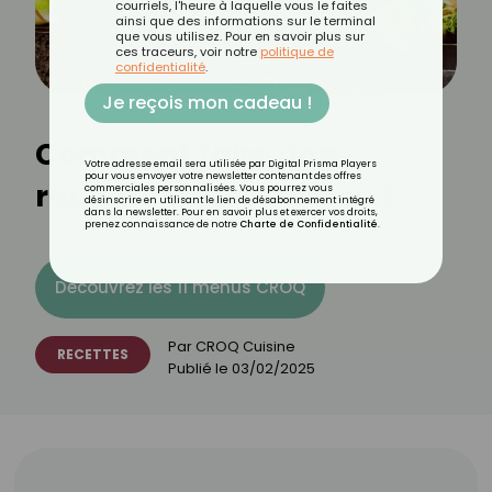
courriels, l'heure à laquelle vous le faites
ainsi que des informations sur le terminal
que vous utilisez. Pour en savoir plus sur
ces traceurs, voir notre
politique de
confidentialité
.
Je reçois mon cadeau !
Comment faire une
Votre adresse email sera utilisée par Digital Prisma Players
pour vous envoyer votre newsletter contenant des offres
raclette végétarienne ?
commerciales personnalisées. Vous pourrez vous
désinscrire en utilisant le lien de désabonnement intégré
dans la newsletter. Pour en savoir plus et exercer vos droits,
prenez connaissance de notre
Charte de Confidentialité
.
Découvrez les 11 menus CROQ
Par
CROQ Cuisine
RECETTES
Publié le
03/02/2025