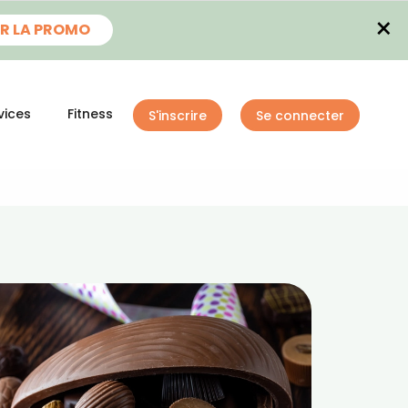
×
R LA PROMO
vices
Fitness
S'inscrire
Se connecter