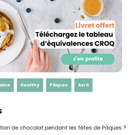
saine
Healthy
Pâques
Avril
s
n de chocolat pendant les fêtes de Pâques ?