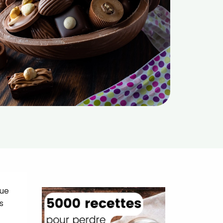
Que
s