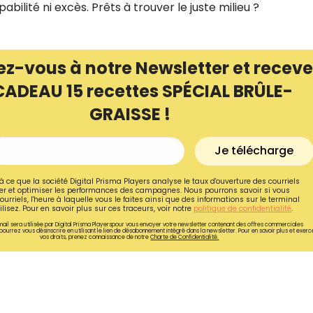
bilité ni excès. Prêts à trouver le juste milieu ?
ez-vous à notre Newsletter et receve
CADEAU 15 recettes SPÉCIAL BRÛLE-
GRAISSE !
Je télécharge
à ce que la société Digital Prisma Players analyse le taux d'ouverture des courriels
r et optimiser les performances des campagnes. Nous pourrons savoir si vous
ourriels, l'heure à laquelle vous le faites ainsi que des informations sur le terminal
lisez. Pour en savoir plus sur ces traceurs, voir notre
politique de confidentialité
.
ail sera utilisée par Digital Prisma Playerspour vous envoyer votre newsletter contenant des offres commerciales
pourrez vous désinscrire en utilisant le lien de désabonnement intégré dans la newsletter. Pour en savoir plus et exerc
vos droits, prenez connaissance de notre
Charte de Confidentialité.