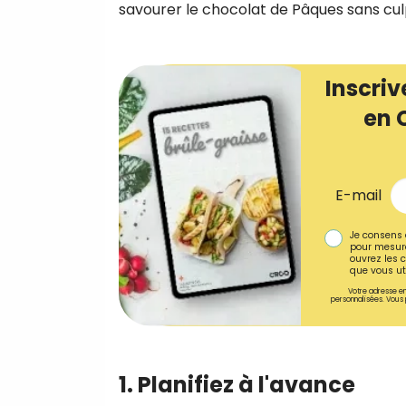
savourer le chocolat de Pâques sans culpa
Inscriv
en 
E-mail
Je consens 
pour mesure
ouvrez les c
que vous uti
Votre adresse em
personnalisées. Vous 
1. Planifiez à l'avance