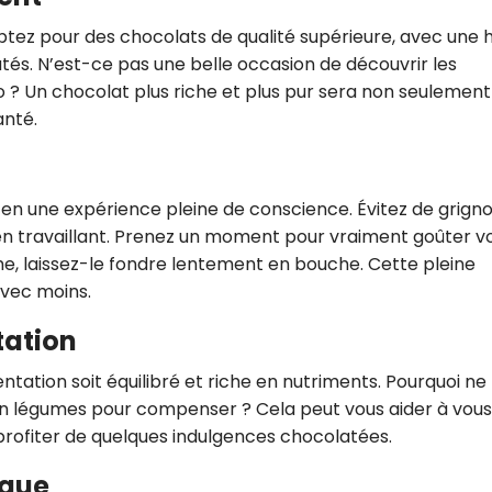
CROQ.
ptez pour des chocolats de qualité supérieure, avec une 
utés.
N’est-ce pas une belle occasion de découvrir les
o ?
Un chocolat plus riche et plus pur sera non seulement
anté.
Je consens à ce que la société Digi
Prisma Players analyse le taux d'ou
des courriels pour mesurer et optim
performances des campagnes. No
pourrons savoir si vous ouvrez les co
en une expérience pleine de conscience. Évitez de grign
l'heure à laquelle vous le faites ains
n travaillant.
Prenez un moment pour vraiment goûter v
des informations sur le terminal qu
utilisez. Pour en savoir plus sur ces 
e, laissez-le fondre lentement en bouche. Cette pleine
voir notre
politique de confidentialit
avec moins.
Je reçois mon cadeau !
tation
ntation soit équilibré et riche en nutriments.
Pourquoi ne
Votre adresse email sera utilisée par Digital Prisma Playe
envoyer votre newsletter contenant des offres commercial
s en légumes pour compenser ?
Cela peut vous aider à vous
personnalisées. Vous pourrez vous désinscrire en utilisan
désabonnement intégré dans la newsletter. Pour en savoi
profiter de quelques indulgences chocolatées.
exercer vos droits, prenez connaissance de notre
Charte 
Confidentialité
.
ique