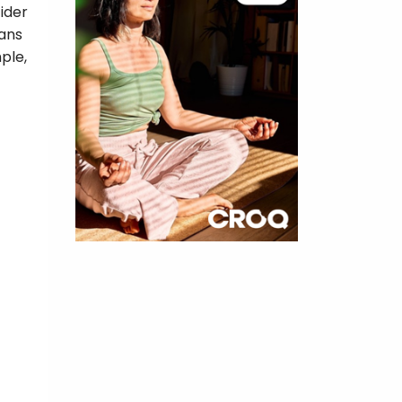
ider
sans
ple,
×
t 25
cettes
nnelle de