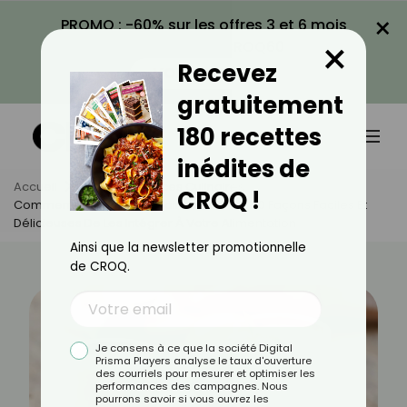
×
PROMO : -60% sur les offres 3 et 6 mois
×
avec le code CROQ60
Recevez
VOIR LA PROMO
gratuitement
180 recettes
inédites de
Accueil
Actus
Astuces Culinaires
CROQ !
Comment Manger Des Graines De Chia : 10 Façons Faciles Et
Délicieuses De Les Intégrer À Votre Alimentation
Ainsi que la newsletter promotionnelle
de CROQ.
Je consens à ce que la société Digital
Prisma Players analyse le taux d'ouverture
des courriels pour mesurer et optimiser les
performances des campagnes. Nous
pourrons savoir si vous ouvrez les