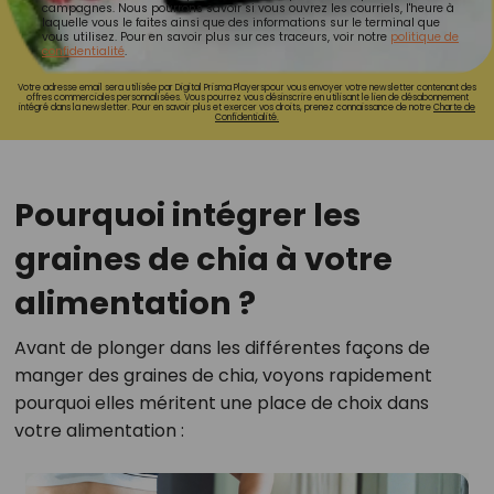
campagnes. Nous pourrons savoir si vous ouvrez les courriels, l'heure à
laquelle vous le faites ainsi que des informations sur le terminal que
vous utilisez. Pour en savoir plus sur ces traceurs, voir notre
politique de
confidentialité
.
Votre adresse email sera utilisée par Digital Prisma Playerspour vous envoyer votre newsletter contenant des
offres commerciales personnalisées. Vous pourrez vous désinscrire en utilisant le lien de désabonnement
intégré dans la newsletter. Pour en savoir plus et exercer vos droits, prenez connaissance de notre
Charte de
Confidentialité.
Pourquoi intégrer les
graines de chia à votre
alimentation ?
Avant de plonger dans les différentes façons de
manger des graines de chia, voyons rapidement
pourquoi elles méritent une place de choix dans
votre alimentation :