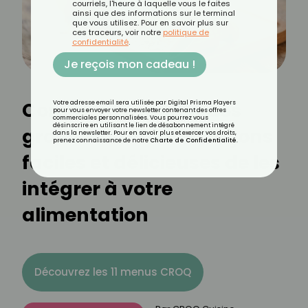
courriels, l'heure à laquelle vous le faites
ainsi que des informations sur le terminal
que vous utilisez. Pour en savoir plus sur
ces traceurs, voir notre
politique de
confidentialité
.
Je reçois mon cadeau !
Comment manger des
Votre adresse email sera utilisée par Digital Prisma Players
pour vous envoyer votre newsletter contenant des offres
commerciales personnalisées. Vous pourrez vous
désinscrire en utilisant le lien de désabonnement intégré
graines de chia : 10 façons
dans la newsletter. Pour en savoir plus et exercer vos droits,
prenez connaissance de notre
Charte de Confidentialité
.
faciles et délicieuses de les
intégrer à votre
alimentation
Découvrez les 11 menus CROQ