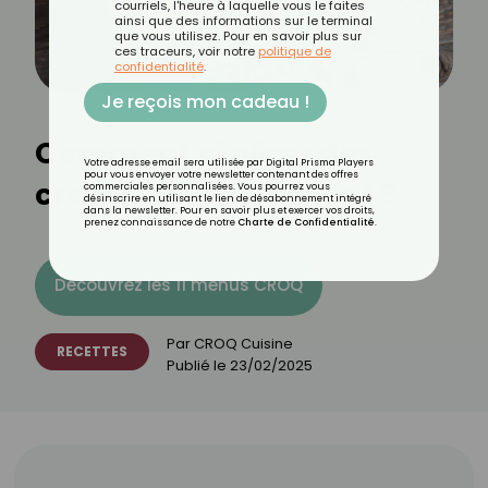
courriels, l'heure à laquelle vous le faites
ainsi que des informations sur le terminal
que vous utilisez. Pour en savoir plus sur
ces traceurs, voir notre
politique de
confidentialité
.
Je reçois mon cadeau !
Comment réaliser des
Votre adresse email sera utilisée par Digital Prisma Players
pour vous envoyer votre newsletter contenant des offres
craquelins facilement ?
commerciales personnalisées. Vous pourrez vous
désinscrire en utilisant le lien de désabonnement intégré
dans la newsletter. Pour en savoir plus et exercer vos droits,
prenez connaissance de notre
Charte de Confidentialité
.
Découvrez les 11 menus CROQ
Par
CROQ Cuisine
RECETTES
Publié le
23/02/2025