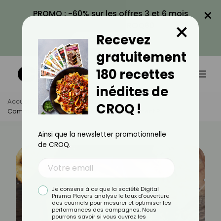
×
PROMO : -60% sur les offres 3 et 6 mois
×
avec le code CROQ60
Recevez
VOIR LA PROMO
gratuitement
180 recettes
inédites de
Accueil
Actus
Recettes
CROQ !
Comment Réaliser Des Craquelins Facilement ?
Ainsi que la newsletter promotionnelle
de CROQ.
Je consens à ce que la société Digital
Prisma Players analyse le taux d'ouverture
des courriels pour mesurer et optimiser les
performances des campagnes. Nous
pourrons savoir si vous ouvrez les