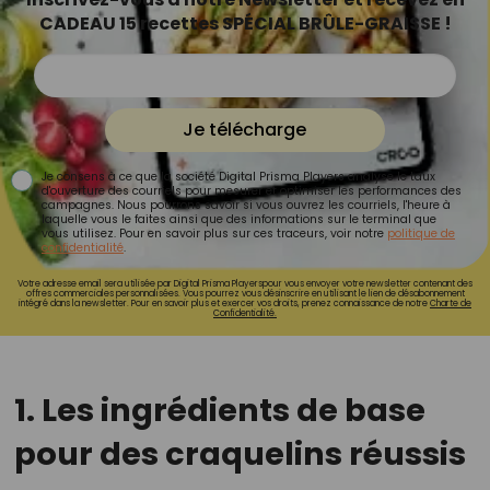
CADEAU 15 recettes SPÉCIAL BRÛLE-GRAISSE !
Je télécharge
Je consens à ce que la société Digital Prisma Players analyse le taux
d'ouverture des courriels pour mesurer et optimiser les performances des
campagnes. Nous pourrons savoir si vous ouvrez les courriels, l'heure à
laquelle vous le faites ainsi que des informations sur le terminal que
vous utilisez. Pour en savoir plus sur ces traceurs, voir notre
politique de
confidentialité
.
Votre adresse email sera utilisée par Digital Prisma Playerspour vous envoyer votre newsletter contenant des
offres commerciales personnalisées. Vous pourrez vous désinscrire en utilisant le lien de désabonnement
intégré dans la newsletter. Pour en savoir plus et exercer vos droits, prenez connaissance de notre
Charte de
Confidentialité.
1. Les ingrédients de base
pour des craquelins réussis