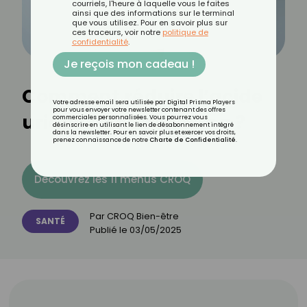
courriels, l'heure à laquelle vous le faites
ainsi que des informations sur le terminal
que vous utilisez. Pour en savoir plus sur
ces traceurs, voir notre
politique de
confidentialité
.
Je reçois mon cadeau !
Comment réduire l’acide
Votre adresse email sera utilisée par Digital Prisma Players
pour vous envoyer votre newsletter contenant des offres
urique dans son sang ?
commerciales personnalisées. Vous pourrez vous
désinscrire en utilisant le lien de désabonnement intégré
dans la newsletter. Pour en savoir plus et exercer vos droits,
prenez connaissance de notre
Charte de Confidentialité
.
Découvrez les 11 menus CROQ
Par
CROQ Bien-être
SANTÉ
Publié le
03/05/2025