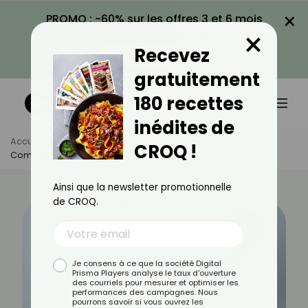
×
PROMO : -60% sur les offres 3 et 6 mois
×
avec le code CROQ60
Recevez
VOIR LA PROMO
gratuitement
180 recettes
inédites de
Accueil
Actus
Santé
CROQ !
Comment Réduire L’acide Urique Dans Son Sang ?
Ainsi que la newsletter promotionnelle
de CROQ.
Je consens à ce que la société Digital
Prisma Players analyse le taux d'ouverture
des courriels pour mesurer et optimiser les
performances des campagnes. Nous
pourrons savoir si vous ouvrez les