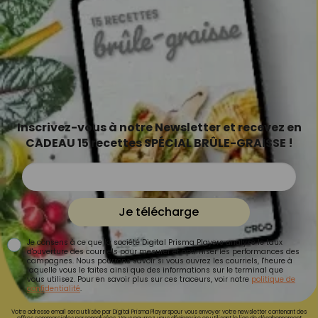
Inscrivez-vous à notre Newsletter et recevez en
CADEAU 15 recettes SPÉCIAL BRÛLE-GRAISSE !
Je télécharge
Je consens à ce que la société Digital Prisma Players analyse le taux
d'ouverture des courriels pour mesurer et optimiser les performances des
campagnes. Nous pourrons savoir si vous ouvrez les courriels, l'heure à
laquelle vous le faites ainsi que des informations sur le terminal que
vous utilisez. Pour en savoir plus sur ces traceurs, voir notre
politique de
confidentialité
.
Votre adresse email sera utilisée par Digital Prisma Playerspour vous envoyer votre newsletter contenant des